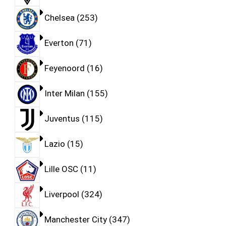
Chelsea
253
Everton
71
Feyenoord
16
Inter Milan
155
Juventus
115
Lazio
15
Lille OSC
11
Liverpool
324
Manchester City
347