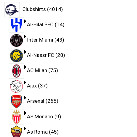
Clubshirts
4014
Al-Hilal SFC
14
Inter Miami
43
Al-Nassr FC
20
AC Milan
75
Ajax
37
Arsenal
265
AS Monaco
9
As Roma
45