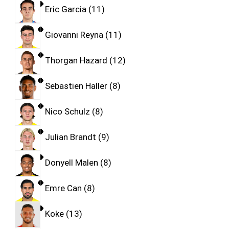
Eric Garcia
11
Giovanni Reyna
11
Thorgan Hazard
12
Sebastien Haller
8
Nico Schulz
8
Julian Brandt
9
Donyell Malen
8
Emre Can
8
Koke
13