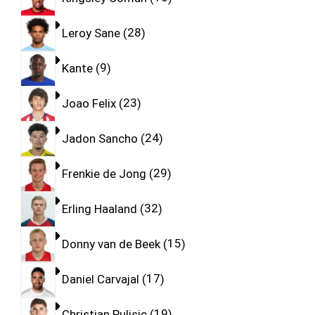
Leroy Sane
28
Kante
9
Joao Felix
23
Jadon Sancho
24
Frenkie de Jong
29
Erling Haaland
32
Donny van de Beek
15
Daniel Carvajal
17
Christian Pulisic
19