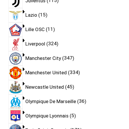
Juventus
115
Lazio
15
Lille OSC
11
Liverpool
324
Manchester City
347
Manchester United
334
Newcastle United
45
Olympique De Marseille
36
Olympique Lyonnais
5