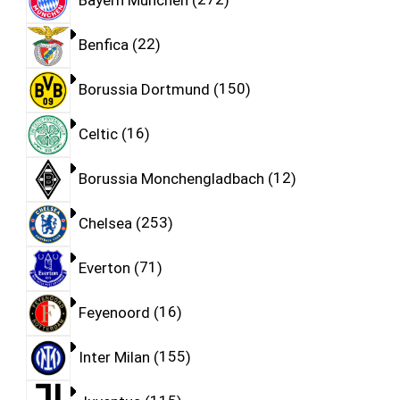
Benfica
22
Borussia Dortmund
150
Celtic
16
Borussia Monchengladbach
12
Chelsea
253
Everton
71
Feyenoord
16
Inter Milan
155