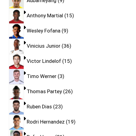
Aubameyang
9
Anthony Martial
15
Wesley Fofana
9
Vinicius Junior
36
Victor Lindelof
15
Timo Werner
3
Thomas Partey
26
Ruben Dias
23
Rodri Hernandez
19