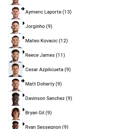
Aymeric Laporte
13
Jorginho
9
Mateo Kovacic
12
Reece James
11
Cesar Azpilicueta
9
Matt Doherty
9
Davinson Sanchez
9
Bryan Gil
9
Ryan Sessegnon
9