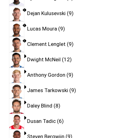
Dejan Kulusevski
9
Lucas Moura
9
Clement Lenglet
9
Dwight McNeil
12
Anthony Gordon
9
James Tarkowski
9
Daley Blind
8
Dusan Tadic
6
Steven Bergwijn
9