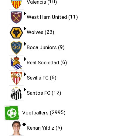
Valencia
10
West Ham United
11
Wolves
23
Boca Juniors
9
Real Sociedad
6
Sevilla FC
6
Santos FC
12
Voetballers
2995
Kenan Yıldız
6