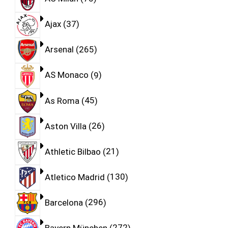
Ajax
37
Arsenal
265
AS Monaco
9
As Roma
45
Aston Villa
26
Athletic Bilbao
21
Atletico Madrid
130
Barcelona
296
Bayern München
272