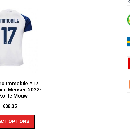
iro Immobile #17
nue Mensen 2022-
 Korte Mouw
€
38.35
ECT OPTIONS