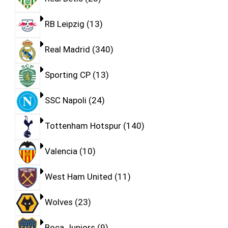
RB Leipzig
13
Real Madrid
340
Sporting CP
13
SSC Napoli
24
Tottenham Hotspur
140
Valencia
10
West Ham United
11
Wolves
23
Boca Juniors
9