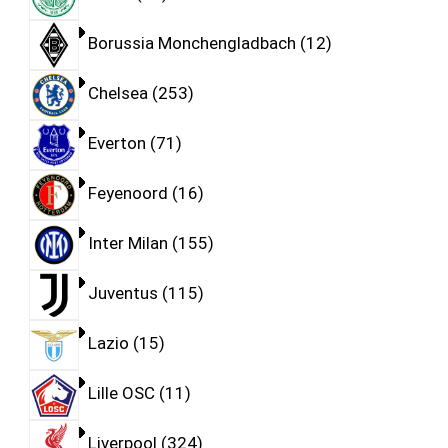
Borussia Monchengladbach
12
Chelsea
253
Everton
71
Feyenoord
16
Inter Milan
155
Juventus
115
Lazio
15
Lille OSC
11
Liverpool
324