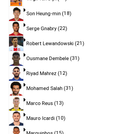
Son Heung-min
18
Serge Gnabry
22
Robert Lewandowski
21
Ousmane Dembele
31
Riyad Mahrez
12
Mohamed Salah
31
Marco Reus
13
Mauro Icardi
10
Marquinhos
15