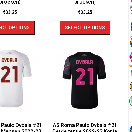
broeken)
broeken)
€
33.25
€
33.25
ECT OPTIONS
SELECT OPTIONS
Paulo Dybala #21
AS Roma Paulo Dybala #21
e Mensen 2022-23
Derde tenue 2022-23 Korte