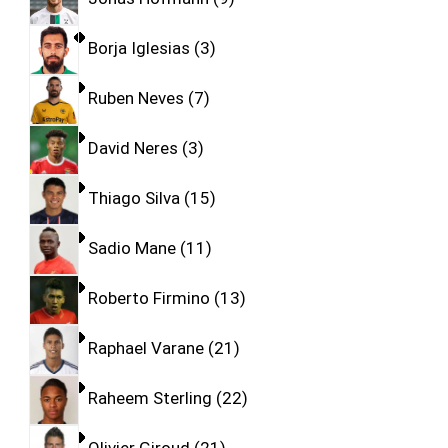
Borja Iglesias
3
Ruben Neves
7
David Neres
3
Thiago Silva
15
Sadio Mane
11
Roberto Firmino
13
Raphael Varane
21
Raheem Sterling
22