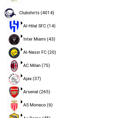
Clubshirts
4014
Al-Hilal SFC
14
Inter Miami
43
Al-Nassr FC
20
AC Milan
75
Ajax
37
Arsenal
265
AS Monaco
9