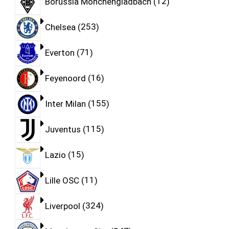
Borussia Monchengladbach
12
Chelsea
253
Everton
71
Feyenoord
16
Inter Milan
155
Juventus
115
Lazio
15
Lille OSC
11
Liverpool
324