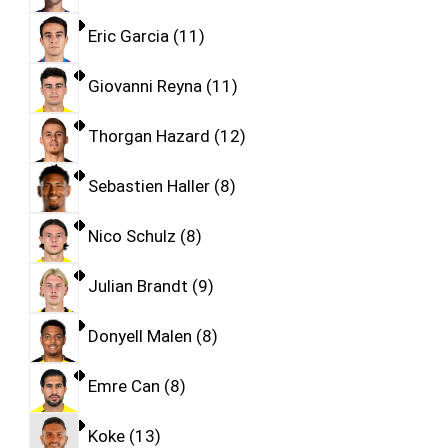
Eric Garcia
11
Giovanni Reyna
11
Thorgan Hazard
12
Sebastien Haller
8
Nico Schulz
8
Julian Brandt
9
Donyell Malen
8
Emre Can
8
Koke
13