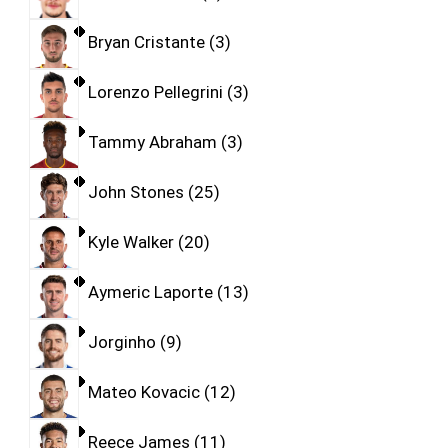
Bryan Cristante
3
Lorenzo Pellegrini
3
Tammy Abraham
3
John Stones
25
Kyle Walker
20
Aymeric Laporte
13
Jorginho
9
Mateo Kovacic
12
Reece James
11