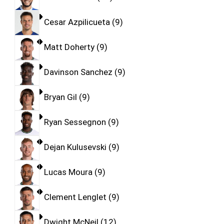
Cesar Azpilicueta
9
Matt Doherty
9
Davinson Sanchez
9
Bryan Gil
9
Ryan Sessegnon
9
Dejan Kulusevski
9
Lucas Moura
9
Clement Lenglet
9
Dwight McNeil
12