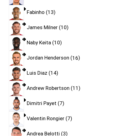
Fabinho
13
James Milner
10
Naby Keita
10
Jordan Henderson
16
Luis Diaz
14
Andrew Robertson
11
Dimitri Payet
7
Valentin Rongier
7
Andrea Belotti
3