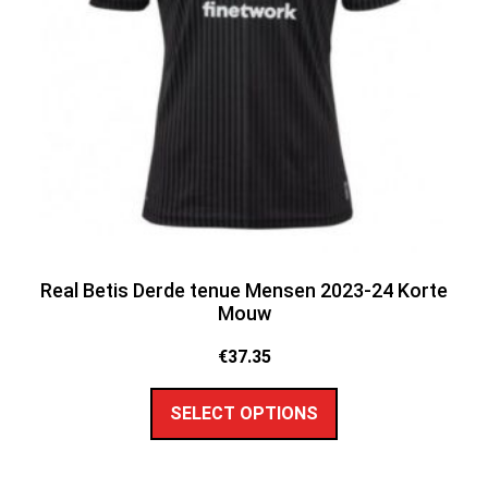
Real Betis Derde tenue Mensen 2023-24 Korte
Mouw
€
37.35
SELECT OPTIONS