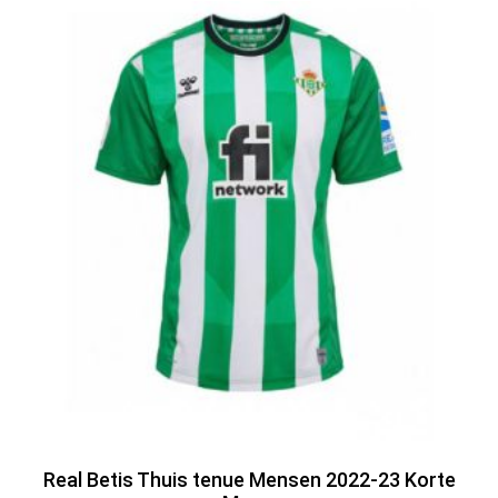
Real Betis Thuis tenue Mensen 2022-23 Korte