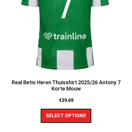
Real Betis Heren Thuisshirt 2025/26 Antony 7
Korte Mouw
€
39.69
SELECT OPTIONS