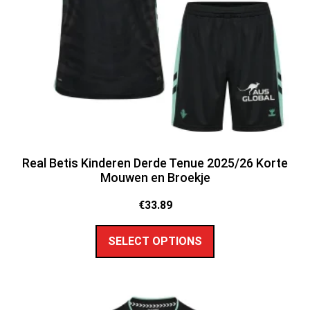
Real Betis Kinderen Derde Tenue 2025/26 Korte
Mouwen en Broekje
€
33.89
SELECT OPTIONS