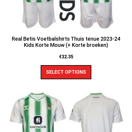
Real Betis Voetbalshirts Thuis tenue 2023-24
Kids Korte Mouw (+ Korte broeken)
€
32.35
SELECT OPTIONS