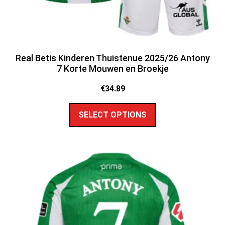
Real Betis Kinderen Thuistenue 2025/26 Antony
7 Korte Mouwen en Broekje
€
34.89
SELECT OPTIONS