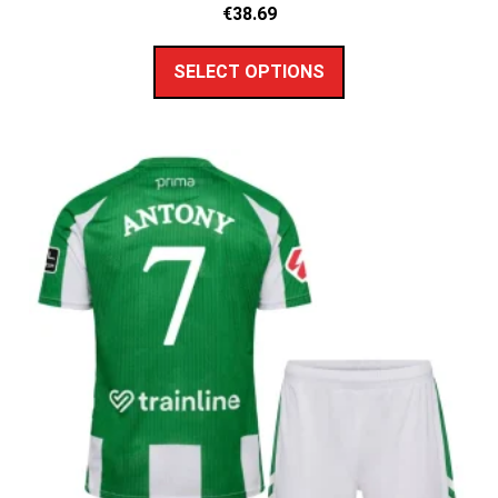
€
38.69
SELECT OPTIONS