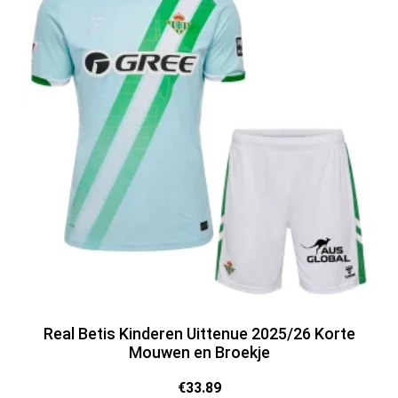
Real Betis Kinderen Uittenue 2025/26 Korte
Mouwen en Broekje
€
33.89