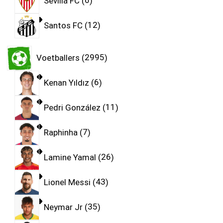
Sevilla FC
6
Santos FC
12
Voetballers
2995
Kenan Yıldız
6
Pedri González
11
Raphinha
7
Lamine Yamal
26
Lionel Messi
43
Neymar Jr
35