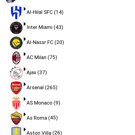
Al-Hilal SFC
14
Inter Miami
43
Al-Nassr FC
20
AC Milan
75
Ajax
37
Arsenal
265
AS Monaco
9
As Roma
45
Aston Villa
26