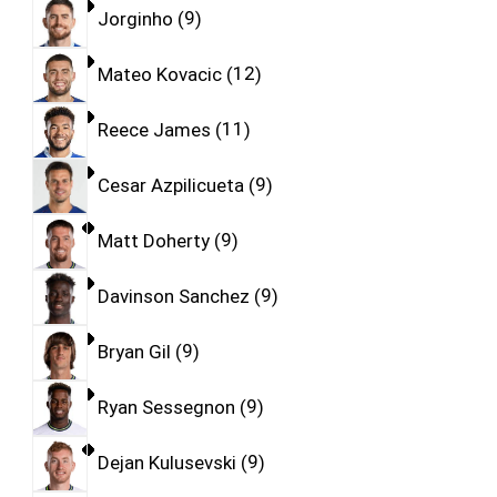
Jorginho
9
Mateo Kovacic
12
Reece James
11
Cesar Azpilicueta
9
Matt Doherty
9
Davinson Sanchez
9
Bryan Gil
9
Ryan Sessegnon
9
Dejan Kulusevski
9