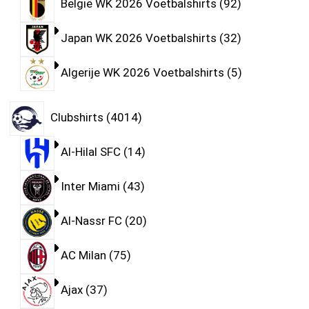
België WK 2026 Voetbalshirts
92
Japan WK 2026 Voetbalshirts
32
Algerije WK 2026 Voetbalshirts
5
Clubshirts
4014
Al-Hilal SFC
14
Inter Miami
43
Al-Nassr FC
20
AC Milan
75
Ajax
37