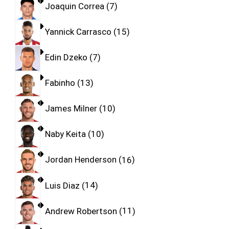
Joaquin Correa
7
Yannick Carrasco
15
Edin Dzeko
7
Fabinho
13
James Milner
10
Naby Keita
10
Jordan Henderson
16
Luis Diaz
14
Andrew Robertson
11