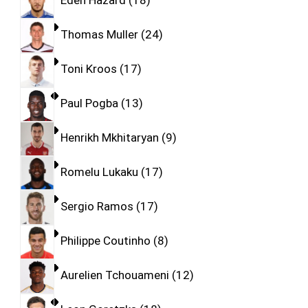
Eden Hazard
18
Thomas Muller
24
Toni Kroos
17
Paul Pogba
13
Henrikh Mkhitaryan
9
Romelu Lukaku
17
Sergio Ramos
17
Philippe Coutinho
8
Aurelien Tchouameni
12