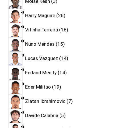
Moise Kean
3
Harry Maguire
26
Vitinha Ferreira
16
Nuno Mendes
15
Lucas Vazquez
14
Ferland Mendy
14
Eder Militao
19
Zlatan Ibrahimovic
7
Davide Calabria
5