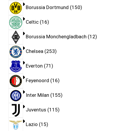
Borussia Dortmund
150
Celtic
16
Borussia Monchengladbach
12
Chelsea
253
Everton
71
Feyenoord
16
Inter Milan
155
Juventus
115
Lazio
15