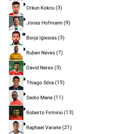
Orkun Kokcu
3
Jonas Hofmann
9
Borja Iglesias
3
Ruben Neves
7
David Neres
3
Thiago Silva
15
Sadio Mane
11
Roberto Firmino
13
Raphael Varane
21