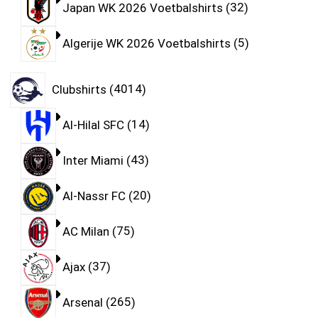
Japan WK 2026 Voetbalshirts
32
Algerije WK 2026 Voetbalshirts
5
Clubshirts
4014
Al-Hilal SFC
14
Inter Miami
43
Al-Nassr FC
20
AC Milan
75
Ajax
37
Arsenal
265