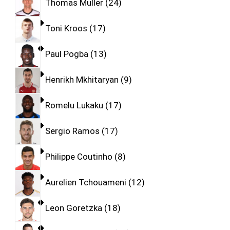
Thomas Muller
24
Toni Kroos
17
Paul Pogba
13
Henrikh Mkhitaryan
9
Romelu Lukaku
17
Sergio Ramos
17
Philippe Coutinho
8
Aurelien Tchouameni
12
Leon Goretzka
18