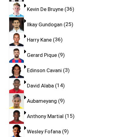
Kevin De Bruyne
36
Ilkay Gundogan
25
Harry Kane
36
Gerard Pique
9
Edinson Cavani
3
David Alaba
14
Aubameyang
9
Anthony Martial
15
Wesley Fofana
9