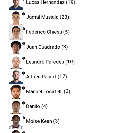
Lucas Hernandez
19
Jamal Musiala
23
Federico Chiesa
5
Juan Cuadrado
3
Leandro Paredes
10
Adrien Rabiot
17
Manuel Locatelli
3
Danilo
4
Moise Kean
3