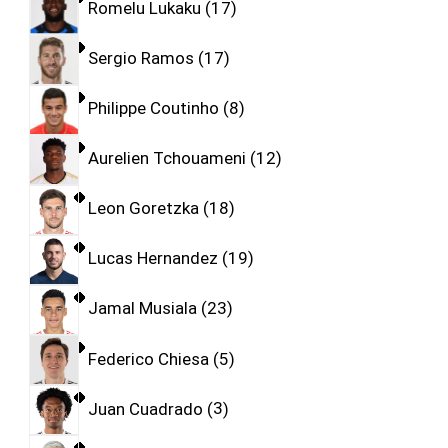
Romelu Lukaku
17
Sergio Ramos
17
Philippe Coutinho
8
Aurelien Tchouameni
12
Leon Goretzka
18
Lucas Hernandez
19
Jamal Musiala
23
Federico Chiesa
5
Juan Cuadrado
3