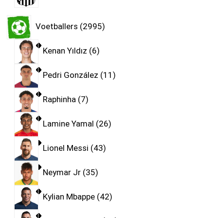
Voetballers
2995
Kenan Yıldız
6
Pedri González
11
Raphinha
7
Lamine Yamal
26
Lionel Messi
43
Neymar Jr
35
Kylian Mbappe
42