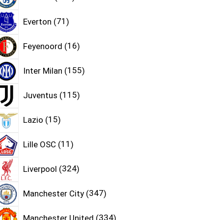
Everton
71
Feyenoord
16
Inter Milan
155
Juventus
115
Lazio
15
Lille OSC
11
Liverpool
324
Manchester City
347
Manchester United
334