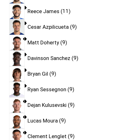
Reece James
11
Cesar Azpilicueta
9
Matt Doherty
9
Davinson Sanchez
9
Bryan Gil
9
Ryan Sessegnon
9
Dejan Kulusevski
9
Lucas Moura
9
Clement Lenglet
9