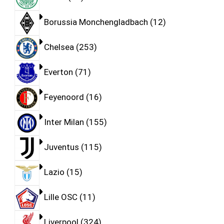
Borussia Monchengladbach
12
Chelsea
253
Everton
71
Feyenoord
16
Inter Milan
155
Juventus
115
Lazio
15
Lille OSC
11
Liverpool
324