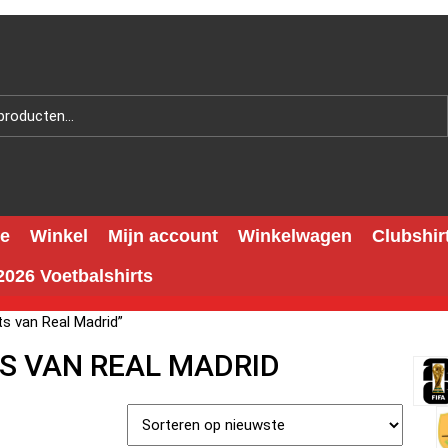
e
Winkel
Mijn account
Winkelwagen
Clubshir
026 Voetbalshirts
s van Real Madrid”
S VAN REAL MADRID