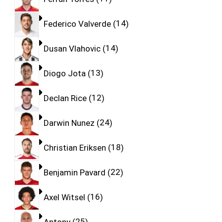
Federico Valverde
14
Dusan Vlahovic
14
Diogo Jota
13
Declan Rice
12
Darwin Nunez
24
Christian Eriksen
18
Benjamin Pavard
22
Axel Witsel
16
Antony
25