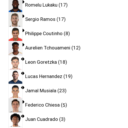
Romelu Lukaku
17
Sergio Ramos
17
Philippe Coutinho
8
Aurelien Tchouameni
12
Leon Goretzka
18
Lucas Hernandez
19
Jamal Musiala
23
Federico Chiesa
5
Juan Cuadrado
3