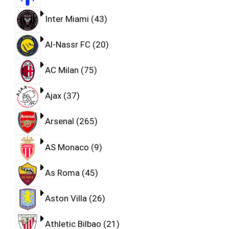
Inter Miami
43
Al-Nassr FC
20
AC Milan
75
Ajax
37
Arsenal
265
AS Monaco
9
As Roma
45
Aston Villa
26
Athletic Bilbao
21