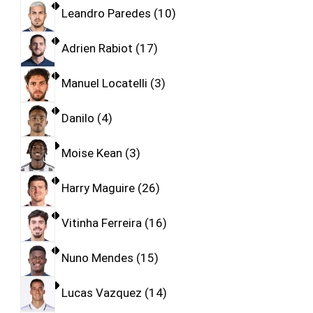
Leandro Paredes
10
Adrien Rabiot
17
Manuel Locatelli
3
Danilo
4
Moise Kean
3
Harry Maguire
26
Vitinha Ferreira
16
Nuno Mendes
15
Lucas Vazquez
14