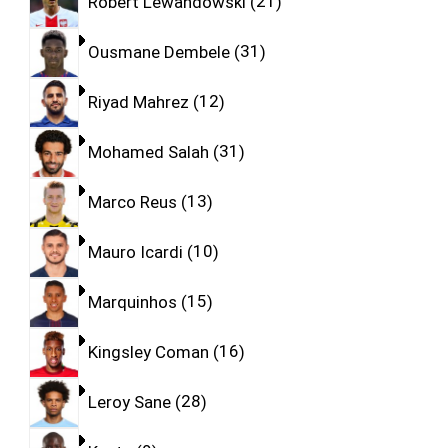
Robert Lewandowski
21
Ousmane Dembele
31
Riyad Mahrez
12
Mohamed Salah
31
Marco Reus
13
Mauro Icardi
10
Marquinhos
15
Kingsley Coman
16
Leroy Sane
28