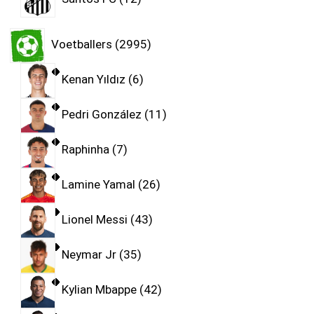
Voetballers
2995
Kenan Yıldız
6
Pedri González
11
Raphinha
7
Lamine Yamal
26
Lionel Messi
43
Neymar Jr
35
Kylian Mbappe
42