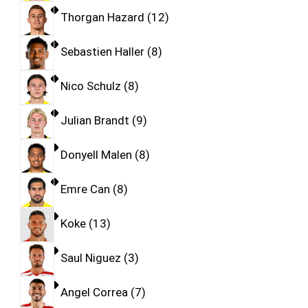
Thorgan Hazard
12
Sebastien Haller
8
Nico Schulz
8
Julian Brandt
9
Donyell Malen
8
Emre Can
8
Koke
13
Saul Niguez
3
Angel Correa
7