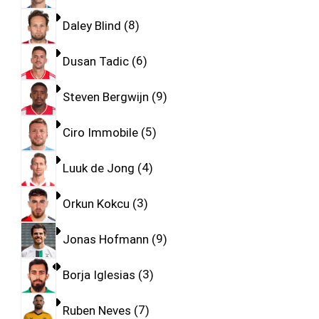
Daley Blind
8
Dusan Tadic
6
Steven Bergwijn
9
Ciro Immobile
5
Luuk de Jong
4
Orkun Kokcu
3
Jonas Hofmann
9
Borja Iglesias
3
Ruben Neves
7