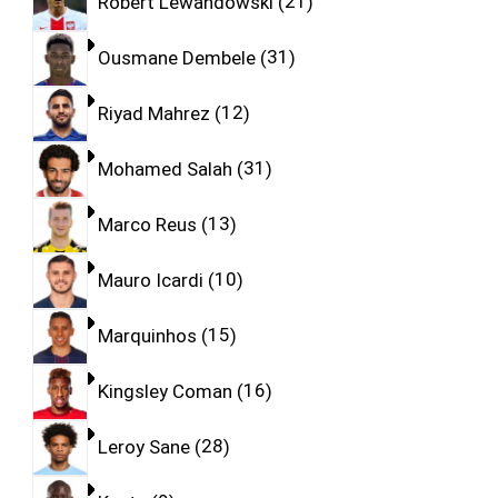
Robert Lewandowski
21
Ousmane Dembele
31
Riyad Mahrez
12
Mohamed Salah
31
Marco Reus
13
Mauro Icardi
10
Marquinhos
15
Kingsley Coman
16
Leroy Sane
28