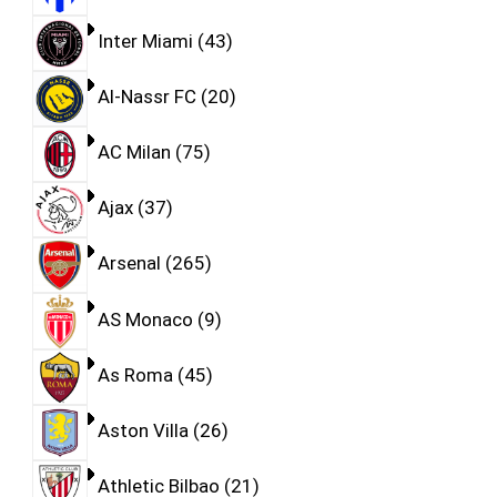
Inter Miami
43
Al-Nassr FC
20
AC Milan
75
Ajax
37
Arsenal
265
AS Monaco
9
As Roma
45
Aston Villa
26
Athletic Bilbao
21