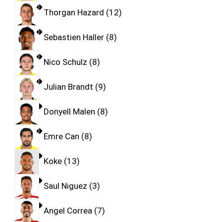
Thorgan Hazard
12
Sebastien Haller
8
Nico Schulz
8
Julian Brandt
9
Donyell Malen
8
Emre Can
8
Koke
13
Saul Niguez
3
Angel Correa
7