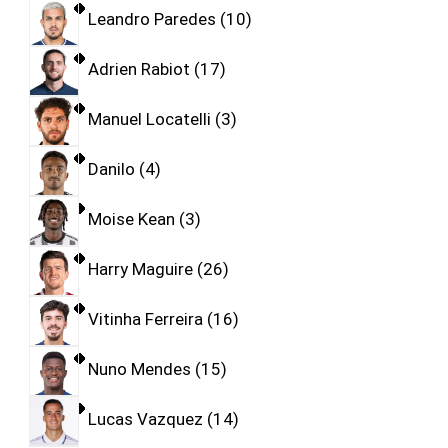
Leandro Paredes
10
Adrien Rabiot
17
Manuel Locatelli
3
Danilo
4
Moise Kean
3
Harry Maguire
26
Vitinha Ferreira
16
Nuno Mendes
15
Lucas Vazquez
14