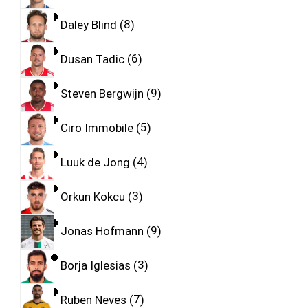
Daley Blind
8
Dusan Tadic
6
Steven Bergwijn
9
Ciro Immobile
5
Luuk de Jong
4
Orkun Kokcu
3
Jonas Hofmann
9
Borja Iglesias
3
Ruben Neves
7