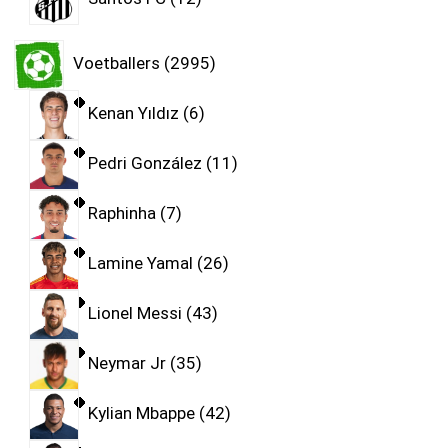
Voetballers
2995
Kenan Yıldız
6
Pedri González
11
Raphinha
7
Lamine Yamal
26
Lionel Messi
43
Neymar Jr
35
Kylian Mbappe
42