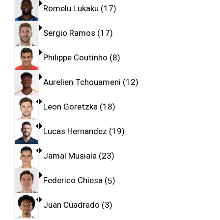
Romelu Lukaku
17
Sergio Ramos
17
Philippe Coutinho
8
Aurelien Tchouameni
12
Leon Goretzka
18
Lucas Hernandez
19
Jamal Musiala
23
Federico Chiesa
5
Juan Cuadrado
3