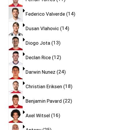
Federico Valverde
14
Dusan Vlahovic
14
Diogo Jota
13
Declan Rice
12
Darwin Nunez
24
Christian Eriksen
18
Benjamin Pavard
22
Axel Witsel
16
Antony
25