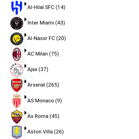
Al-Hilal SFC
14
Inter Miami
43
Al-Nassr FC
20
AC Milan
75
Ajax
37
Arsenal
265
AS Monaco
9
As Roma
45
Aston Villa
26