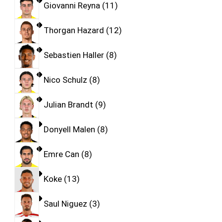
Giovanni Reyna
11
Thorgan Hazard
12
Sebastien Haller
8
Nico Schulz
8
Julian Brandt
9
Donyell Malen
8
Emre Can
8
Koke
13
Saul Niguez
3