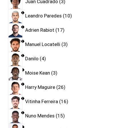
Juan Cuadrado
3
Leandro Paredes
10
Adrien Rabiot
17
Manuel Locatelli
3
Danilo
4
Moise Kean
3
Harry Maguire
26
Vitinha Ferreira
16
Nuno Mendes
15