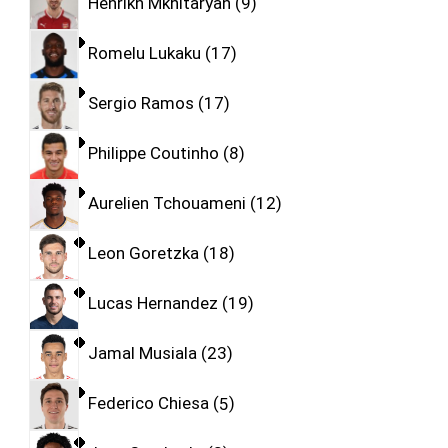
Henrikh Mkhitaryan
9
Romelu Lukaku
17
Sergio Ramos
17
Philippe Coutinho
8
Aurelien Tchouameni
12
Leon Goretzka
18
Lucas Hernandez
19
Jamal Musiala
23
Federico Chiesa
5