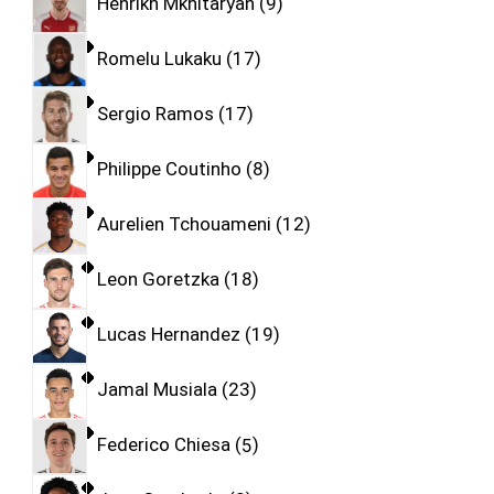
Henrikh Mkhitaryan
9
Romelu Lukaku
17
Sergio Ramos
17
Philippe Coutinho
8
Aurelien Tchouameni
12
Leon Goretzka
18
Lucas Hernandez
19
Jamal Musiala
23
Federico Chiesa
5