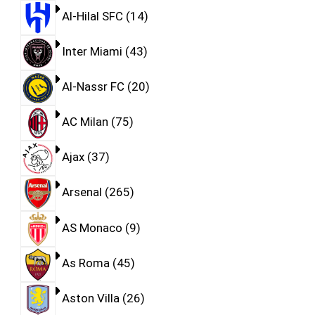
Al-Hilal SFC
14
Inter Miami
43
Al-Nassr FC
20
AC Milan
75
Ajax
37
Arsenal
265
AS Monaco
9
As Roma
45
Aston Villa
26