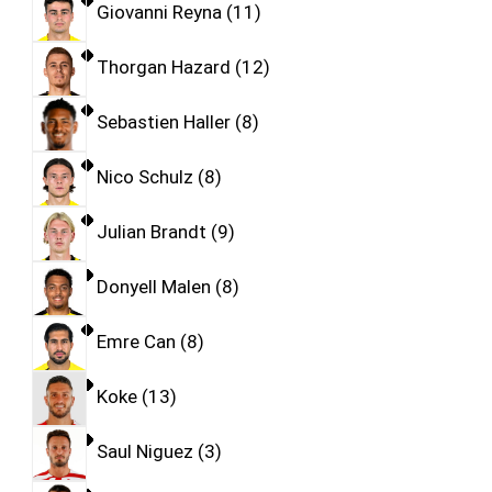
Giovanni Reyna
11
Thorgan Hazard
12
Sebastien Haller
8
Nico Schulz
8
Julian Brandt
9
Donyell Malen
8
Emre Can
8
Koke
13
Saul Niguez
3