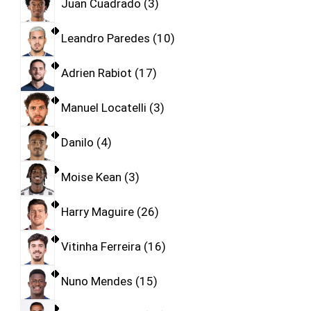
Juan Cuadrado
3
Leandro Paredes
10
Adrien Rabiot
17
Manuel Locatelli
3
Danilo
4
Moise Kean
3
Harry Maguire
26
Vitinha Ferreira
16
Nuno Mendes
15