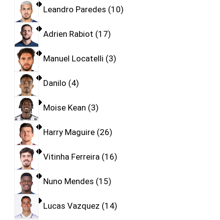
Leandro Paredes
10
Adrien Rabiot
17
Manuel Locatelli
3
Danilo
4
Moise Kean
3
Harry Maguire
26
Vitinha Ferreira
16
Nuno Mendes
15
Lucas Vazquez
14