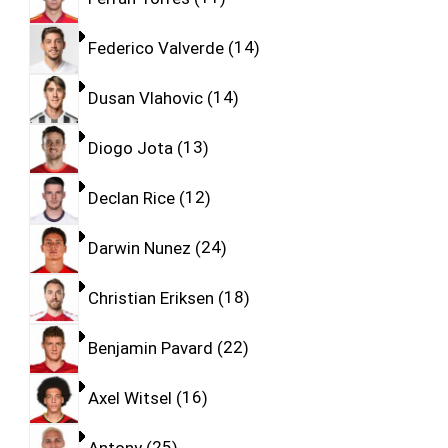
Federico Valverde
14
Dusan Vlahovic
14
Diogo Jota
13
Declan Rice
12
Darwin Nunez
24
Christian Eriksen
18
Benjamin Pavard
22
Axel Witsel
16
Antony
25