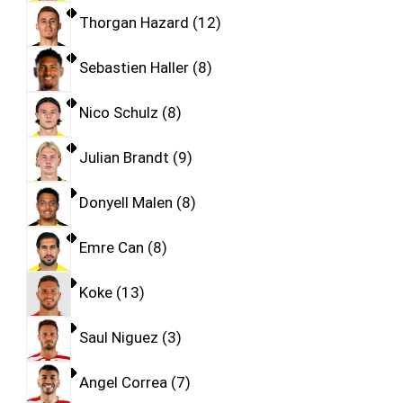
Thorgan Hazard
12
Sebastien Haller
8
Nico Schulz
8
Julian Brandt
9
Donyell Malen
8
Emre Can
8
Koke
13
Saul Niguez
3
Angel Correa
7