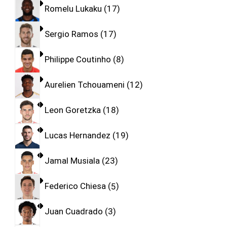
Romelu Lukaku
17
Sergio Ramos
17
Philippe Coutinho
8
Aurelien Tchouameni
12
Leon Goretzka
18
Lucas Hernandez
19
Jamal Musiala
23
Federico Chiesa
5
Juan Cuadrado
3