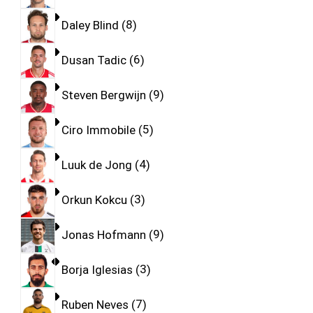
Daley Blind
8
Dusan Tadic
6
Steven Bergwijn
9
Ciro Immobile
5
Luuk de Jong
4
Orkun Kokcu
3
Jonas Hofmann
9
Borja Iglesias
3
Ruben Neves
7