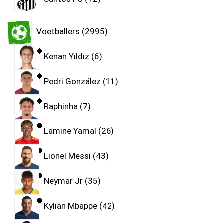
Voetballers
2995
Kenan Yıldız
6
Pedri González
11
Raphinha
7
Lamine Yamal
26
Lionel Messi
43
Neymar Jr
35
Kylian Mbappe
42