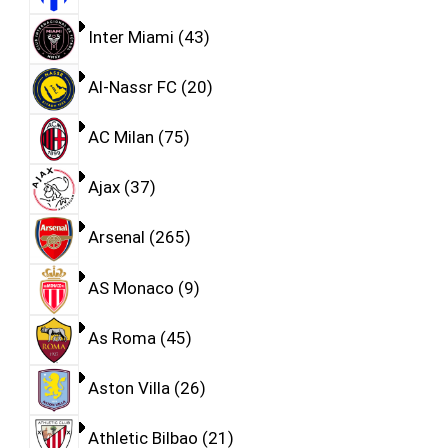
Inter Miami
43
Al-Nassr FC
20
AC Milan
75
Ajax
37
Arsenal
265
AS Monaco
9
As Roma
45
Aston Villa
26
Athletic Bilbao
21