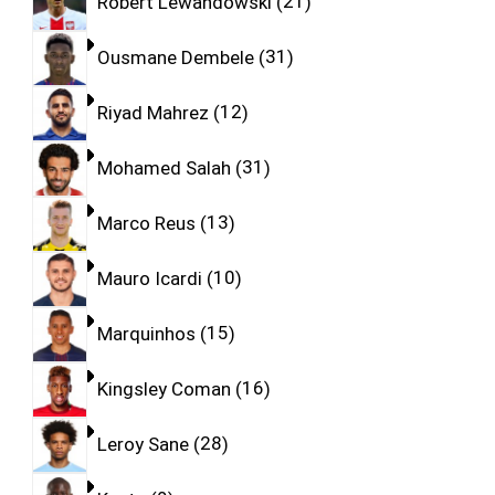
Robert Lewandowski
21
Ousmane Dembele
31
Riyad Mahrez
12
Mohamed Salah
31
Marco Reus
13
Mauro Icardi
10
Marquinhos
15
Kingsley Coman
16
Leroy Sane
28