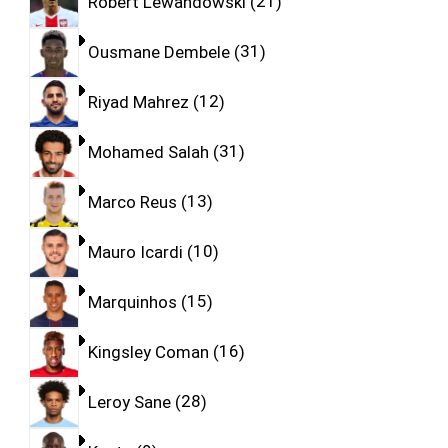
Robert Lewandowski
21
Ousmane Dembele
31
Riyad Mahrez
12
Mohamed Salah
31
Marco Reus
13
Mauro Icardi
10
Marquinhos
15
Kingsley Coman
16
Leroy Sane
28