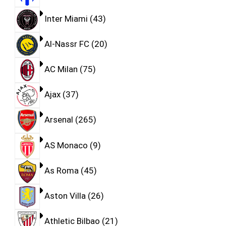
Inter Miami
43
Al-Nassr FC
20
AC Milan
75
Ajax
37
Arsenal
265
AS Monaco
9
As Roma
45
Aston Villa
26
Athletic Bilbao
21