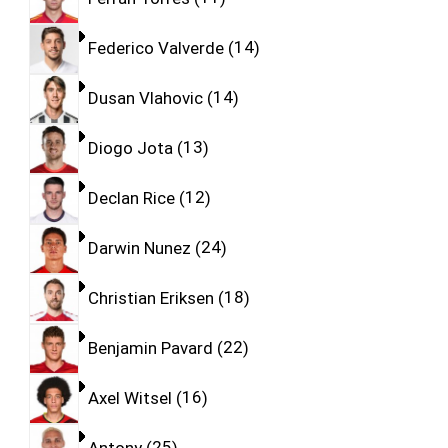
Federico Valverde
14
Dusan Vlahovic
14
Diogo Jota
13
Declan Rice
12
Darwin Nunez
24
Christian Eriksen
18
Benjamin Pavard
22
Axel Witsel
16
Antony
25