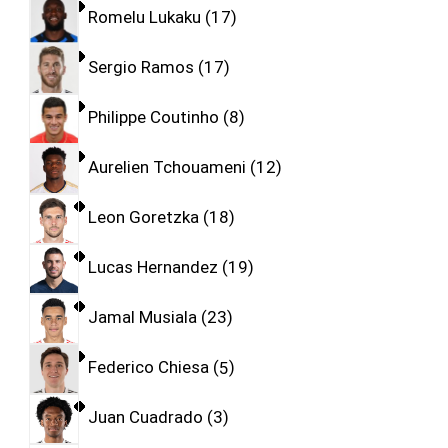
Romelu Lukaku
17
Sergio Ramos
17
Philippe Coutinho
8
Aurelien Tchouameni
12
Leon Goretzka
18
Lucas Hernandez
19
Jamal Musiala
23
Federico Chiesa
5
Juan Cuadrado
3