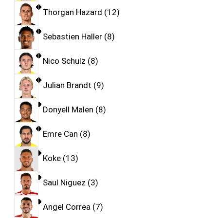
Thorgan Hazard
12
Sebastien Haller
8
Nico Schulz
8
Julian Brandt
9
Donyell Malen
8
Emre Can
8
Koke
13
Saul Niguez
3
Angel Correa
7