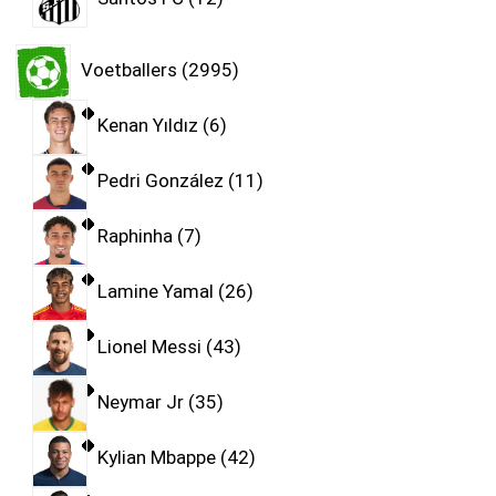
Voetballers
2995
Kenan Yıldız
6
Pedri González
11
Raphinha
7
Lamine Yamal
26
Lionel Messi
43
Neymar Jr
35
Kylian Mbappe
42