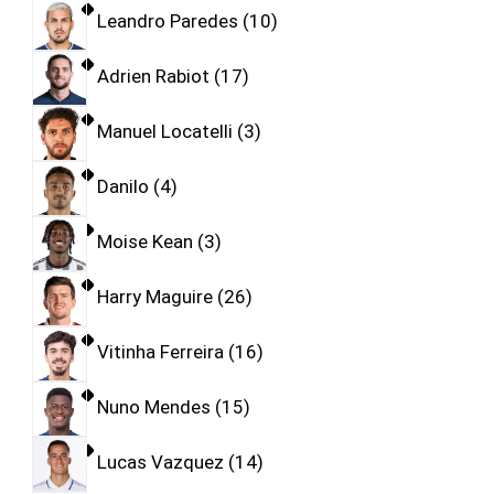
Leandro Paredes
10
Adrien Rabiot
17
Manuel Locatelli
3
Danilo
4
Moise Kean
3
Harry Maguire
26
Vitinha Ferreira
16
Nuno Mendes
15
Lucas Vazquez
14