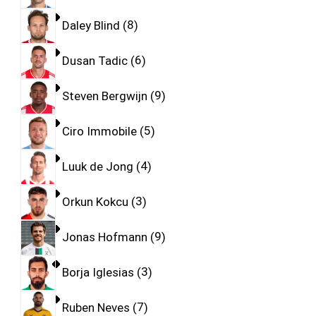
Daley Blind
8
Dusan Tadic
6
Steven Bergwijn
9
Ciro Immobile
5
Luuk de Jong
4
Orkun Kokcu
3
Jonas Hofmann
9
Borja Iglesias
3
Ruben Neves
7