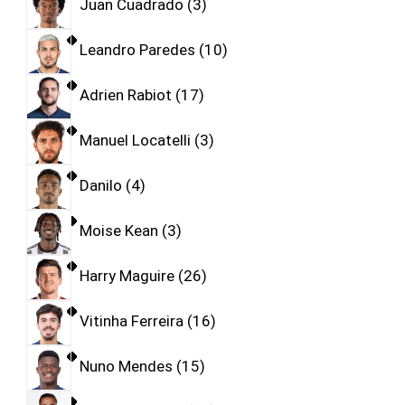
Juan Cuadrado
3
Leandro Paredes
10
Adrien Rabiot
17
Manuel Locatelli
3
Danilo
4
Moise Kean
3
Harry Maguire
26
Vitinha Ferreira
16
Nuno Mendes
15