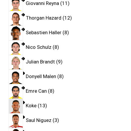
Giovanni Reyna
11
Thorgan Hazard
12
Sebastien Haller
8
Nico Schulz
8
Julian Brandt
9
Donyell Malen
8
Emre Can
8
Koke
13
Saul Niguez
3