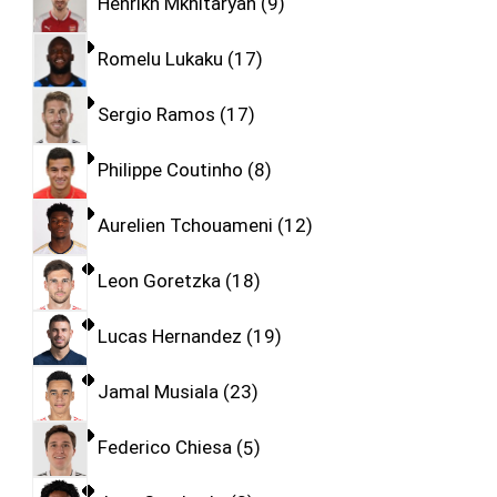
Henrikh Mkhitaryan
9
Romelu Lukaku
17
Sergio Ramos
17
Philippe Coutinho
8
Aurelien Tchouameni
12
Leon Goretzka
18
Lucas Hernandez
19
Jamal Musiala
23
Federico Chiesa
5