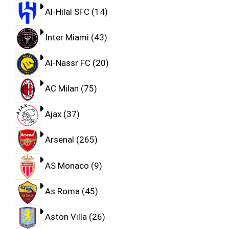
Al-Hilal SFC
14
Inter Miami
43
Al-Nassr FC
20
AC Milan
75
Ajax
37
Arsenal
265
AS Monaco
9
As Roma
45
Aston Villa
26