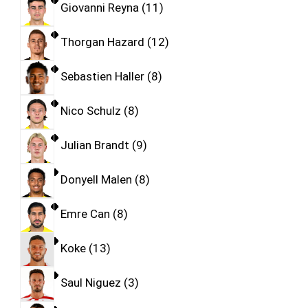
Giovanni Reyna
11
Thorgan Hazard
12
Sebastien Haller
8
Nico Schulz
8
Julian Brandt
9
Donyell Malen
8
Emre Can
8
Koke
13
Saul Niguez
3