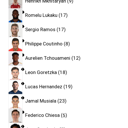
Henrikh Mkhitaryan
9
Romelu Lukaku
17
Sergio Ramos
17
Philippe Coutinho
8
Aurelien Tchouameni
12
Leon Goretzka
18
Lucas Hernandez
19
Jamal Musiala
23
Federico Chiesa
5