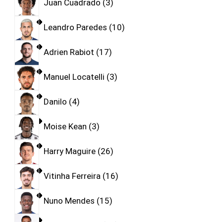
Juan Cuadrado
3
Leandro Paredes
10
Adrien Rabiot
17
Manuel Locatelli
3
Danilo
4
Moise Kean
3
Harry Maguire
26
Vitinha Ferreira
16
Nuno Mendes
15