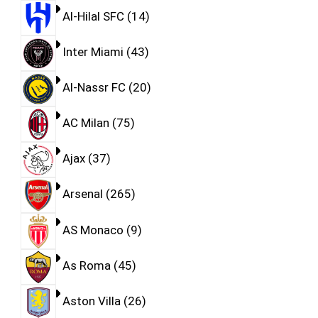
Al-Hilal SFC
14
Inter Miami
43
Al-Nassr FC
20
AC Milan
75
Ajax
37
Arsenal
265
AS Monaco
9
As Roma
45
Aston Villa
26