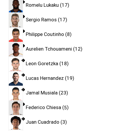
Romelu Lukaku
17
Sergio Ramos
17
Philippe Coutinho
8
Aurelien Tchouameni
12
Leon Goretzka
18
Lucas Hernandez
19
Jamal Musiala
23
Federico Chiesa
5
Juan Cuadrado
3