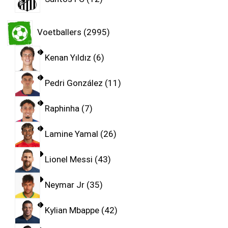
Voetballers
2995
Kenan Yıldız
6
Pedri González
11
Raphinha
7
Lamine Yamal
26
Lionel Messi
43
Neymar Jr
35
Kylian Mbappe
42