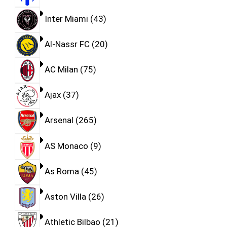
Inter Miami
43
Al-Nassr FC
20
AC Milan
75
Ajax
37
Arsenal
265
AS Monaco
9
As Roma
45
Aston Villa
26
Athletic Bilbao
21