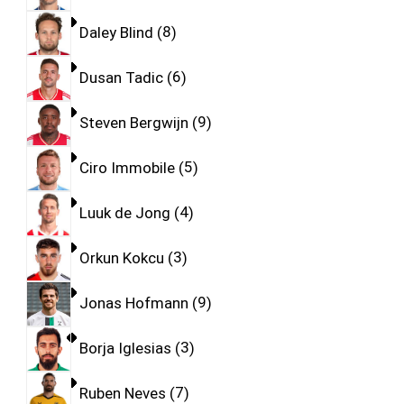
Daley Blind
8
Dusan Tadic
6
Steven Bergwijn
9
Ciro Immobile
5
Luuk de Jong
4
Orkun Kokcu
3
Jonas Hofmann
9
Borja Iglesias
3
Ruben Neves
7