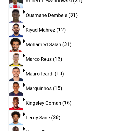
Robert Lewandowski
21
Ousmane Dembele
31
Riyad Mahrez
12
Mohamed Salah
31
Marco Reus
13
Mauro Icardi
10
Marquinhos
15
Kingsley Coman
16
Leroy Sane
28