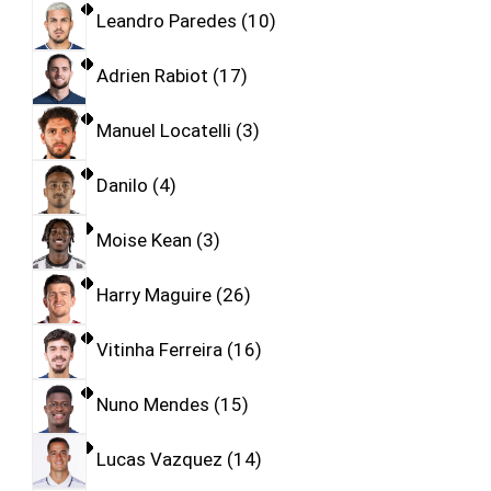
Leandro Paredes
10
Adrien Rabiot
17
Manuel Locatelli
3
Danilo
4
Moise Kean
3
Harry Maguire
26
Vitinha Ferreira
16
Nuno Mendes
15
Lucas Vazquez
14