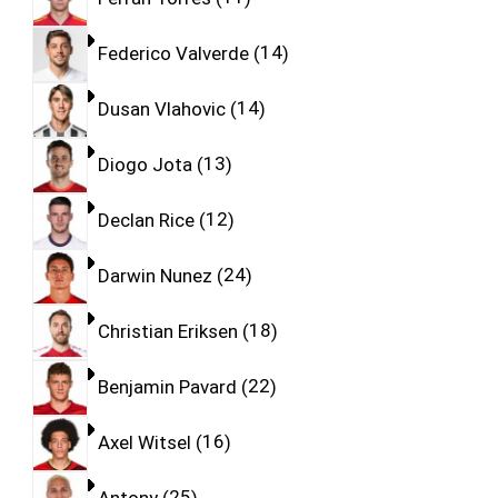
Federico Valverde
14
Dusan Vlahovic
14
Diogo Jota
13
Declan Rice
12
Darwin Nunez
24
Christian Eriksen
18
Benjamin Pavard
22
Axel Witsel
16
Antony
25