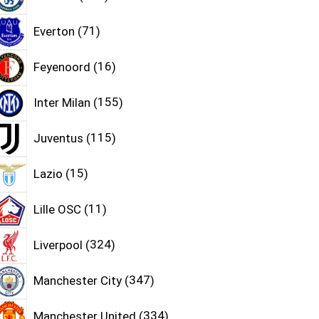
Everton
71
Feyenoord
16
Inter Milan
155
Juventus
115
Lazio
15
Lille OSC
11
Liverpool
324
Manchester City
347
Manchester United
334