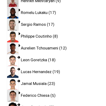
Henrikh Mkhitaryan
9
Romelu Lukaku
17
Sergio Ramos
17
Philippe Coutinho
8
Aurelien Tchouameni
12
Leon Goretzka
18
Lucas Hernandez
19
Jamal Musiala
23
Federico Chiesa
5