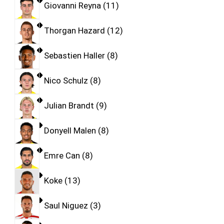
Giovanni Reyna
11
Thorgan Hazard
12
Sebastien Haller
8
Nico Schulz
8
Julian Brandt
9
Donyell Malen
8
Emre Can
8
Koke
13
Saul Niguez
3