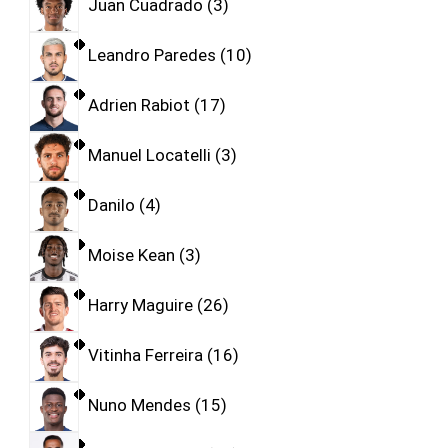
Juan Cuadrado
3
Leandro Paredes
10
Adrien Rabiot
17
Manuel Locatelli
3
Danilo
4
Moise Kean
3
Harry Maguire
26
Vitinha Ferreira
16
Nuno Mendes
15