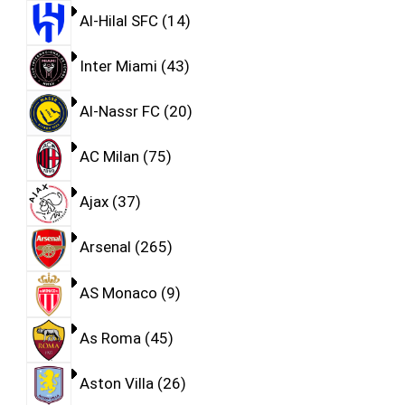
Al-Hilal SFC
14
Inter Miami
43
Al-Nassr FC
20
AC Milan
75
Ajax
37
Arsenal
265
AS Monaco
9
As Roma
45
Aston Villa
26