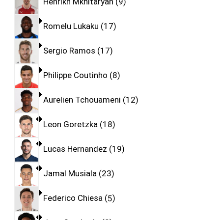
Henrikh Mkhitaryan
9
Romelu Lukaku
17
Sergio Ramos
17
Philippe Coutinho
8
Aurelien Tchouameni
12
Leon Goretzka
18
Lucas Hernandez
19
Jamal Musiala
23
Federico Chiesa
5