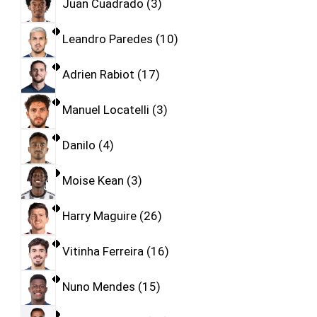
Juan Cuadrado
3
Leandro Paredes
10
Adrien Rabiot
17
Manuel Locatelli
3
Danilo
4
Moise Kean
3
Harry Maguire
26
Vitinha Ferreira
16
Nuno Mendes
15