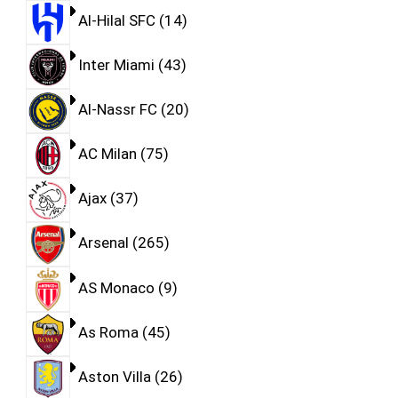
Al-Hilal SFC
14
Inter Miami
43
Al-Nassr FC
20
AC Milan
75
Ajax
37
Arsenal
265
AS Monaco
9
As Roma
45
Aston Villa
26