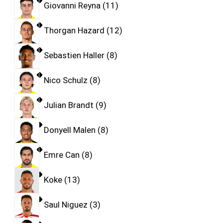
Giovanni Reyna
11
Thorgan Hazard
12
Sebastien Haller
8
Nico Schulz
8
Julian Brandt
9
Donyell Malen
8
Emre Can
8
Koke
13
Saul Niguez
3