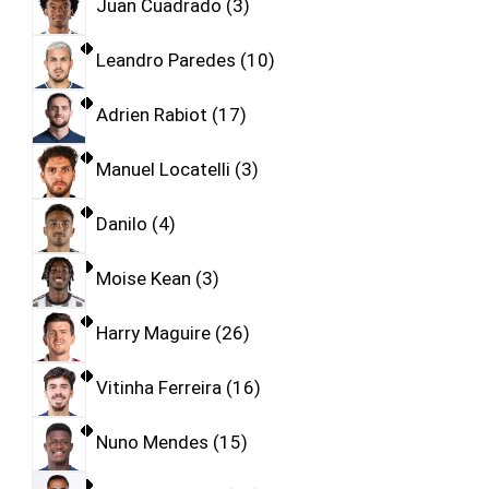
Juan Cuadrado
3
Leandro Paredes
10
Adrien Rabiot
17
Manuel Locatelli
3
Danilo
4
Moise Kean
3
Harry Maguire
26
Vitinha Ferreira
16
Nuno Mendes
15