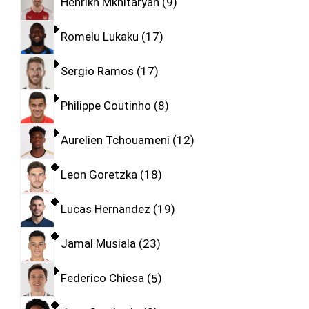
Henrikh Mkhitaryan
9
Romelu Lukaku
17
Sergio Ramos
17
Philippe Coutinho
8
Aurelien Tchouameni
12
Leon Goretzka
18
Lucas Hernandez
19
Jamal Musiala
23
Federico Chiesa
5