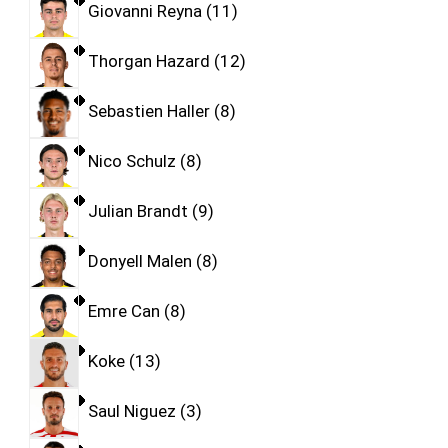
Giovanni Reyna
11
Thorgan Hazard
12
Sebastien Haller
8
Nico Schulz
8
Julian Brandt
9
Donyell Malen
8
Emre Can
8
Koke
13
Saul Niguez
3