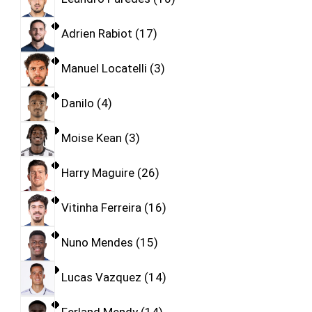
Adrien Rabiot
17
Manuel Locatelli
3
Danilo
4
Moise Kean
3
Harry Maguire
26
Vitinha Ferreira
16
Nuno Mendes
15
Lucas Vazquez
14