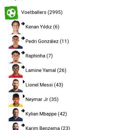
Voetballers
2995
Kenan Yıldız
6
Pedri González
11
Raphinha
7
Lamine Yamal
26
Lionel Messi
43
Neymar Jr
35
Kylian Mbappe
42
Karim Benzema
23