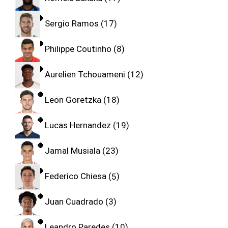
Sergio Ramos
17
Philippe Coutinho
8
Aurelien Tchouameni
12
Leon Goretzka
18
Lucas Hernandez
19
Jamal Musiala
23
Federico Chiesa
5
Juan Cuadrado
3
Leandro Paredes
10