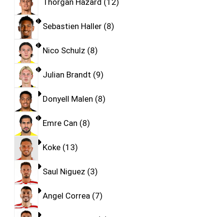
Thorgan Hazard
12
Sebastien Haller
8
Nico Schulz
8
Julian Brandt
9
Donyell Malen
8
Emre Can
8
Koke
13
Saul Niguez
3
Angel Correa
7