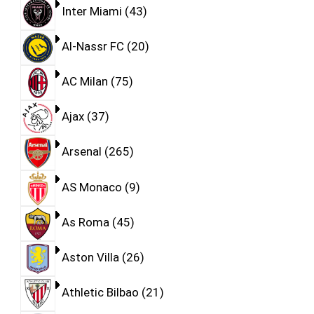
Inter Miami
43
Al-Nassr FC
20
AC Milan
75
Ajax
37
Arsenal
265
AS Monaco
9
As Roma
45
Aston Villa
26
Athletic Bilbao
21