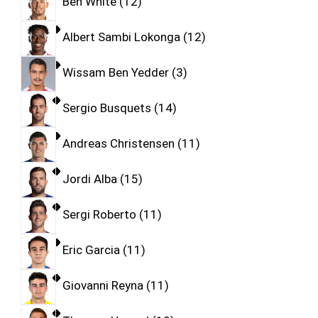
Ben White
12
Albert Sambi Lokonga
12
Wissam Ben Yedder
3
Sergio Busquets
14
Andreas Christensen
11
Jordi Alba
15
Sergi Roberto
11
Eric Garcia
11
Giovanni Reyna
11