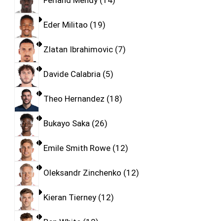
Ferland Mendy
14
Eder Militao
19
Zlatan Ibrahimovic
7
Davide Calabria
5
Theo Hernandez
18
Bukayo Saka
26
Emile Smith Rowe
12
Oleksandr Zinchenko
12
Kieran Tierney
12