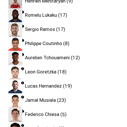
Henrikh Mkhitaryan
9
Romelu Lukaku
17
Sergio Ramos
17
Philippe Coutinho
8
Aurelien Tchouameni
12
Leon Goretzka
18
Lucas Hernandez
19
Jamal Musiala
23
Federico Chiesa
5