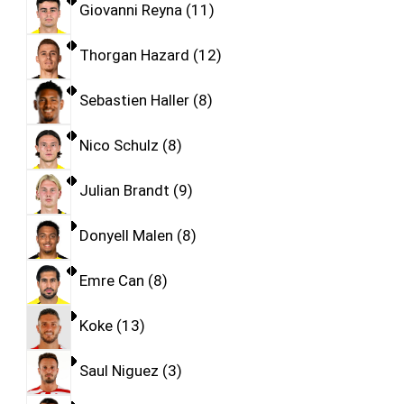
Giovanni Reyna
11
Thorgan Hazard
12
Sebastien Haller
8
Nico Schulz
8
Julian Brandt
9
Donyell Malen
8
Emre Can
8
Koke
13
Saul Niguez
3