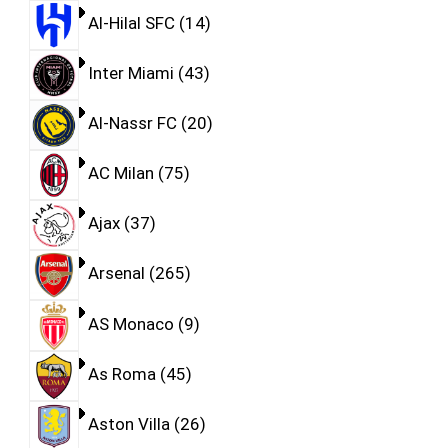
Al-Hilal SFC
14
Inter Miami
43
Al-Nassr FC
20
AC Milan
75
Ajax
37
Arsenal
265
AS Monaco
9
As Roma
45
Aston Villa
26