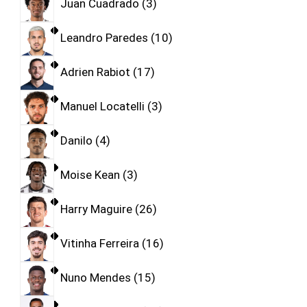
Juan Cuadrado
3
Leandro Paredes
10
Adrien Rabiot
17
Manuel Locatelli
3
Danilo
4
Moise Kean
3
Harry Maguire
26
Vitinha Ferreira
16
Nuno Mendes
15