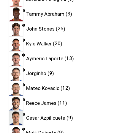
Tammy Abraham
3
John Stones
25
Kyle Walker
20
Aymeric Laporte
13
Jorginho
9
Mateo Kovacic
12
Reece James
11
Cesar Azpilicueta
9
Matt Doherty
9