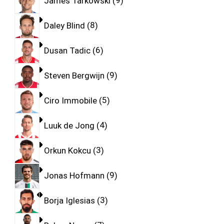
James Tarkowski
9
Daley Blind
8
Dusan Tadic
6
Steven Bergwijn
9
Ciro Immobile
5
Luuk de Jong
4
Orkun Kokcu
3
Jonas Hofmann
9
Borja Iglesias
3