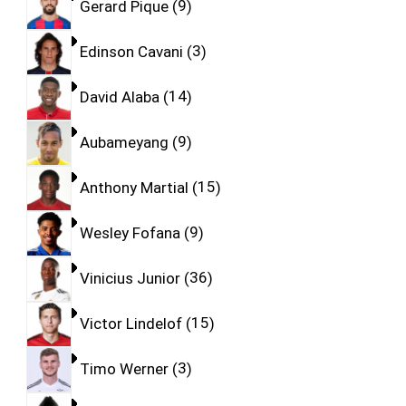
Gerard Pique
9
Edinson Cavani
3
David Alaba
14
Aubameyang
9
Anthony Martial
15
Wesley Fofana
9
Vinicius Junior
36
Victor Lindelof
15
Timo Werner
3