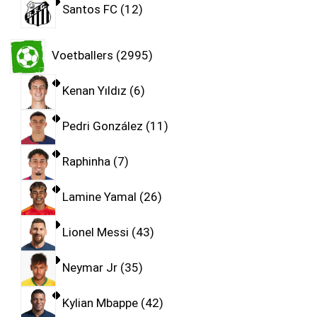
Santos FC
12
Voetballers
2995
Kenan Yıldız
6
Pedri González
11
Raphinha
7
Lamine Yamal
26
Lionel Messi
43
Neymar Jr
35
Kylian Mbappe
42