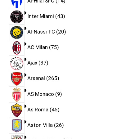
Al-Hilal SFC
14
Inter Miami
43
Al-Nassr FC
20
AC Milan
75
Ajax
37
Arsenal
265
AS Monaco
9
As Roma
45
Aston Villa
26