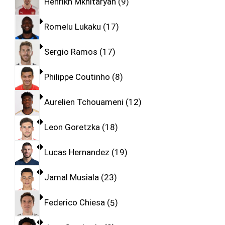
Henrikh Mkhitaryan
9
Romelu Lukaku
17
Sergio Ramos
17
Philippe Coutinho
8
Aurelien Tchouameni
12
Leon Goretzka
18
Lucas Hernandez
19
Jamal Musiala
23
Federico Chiesa
5