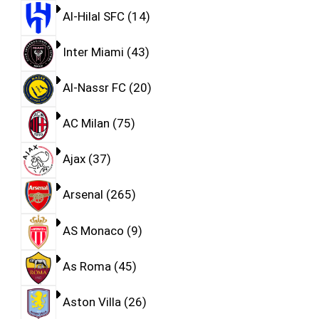
Al-Hilal SFC
14
Inter Miami
43
Al-Nassr FC
20
AC Milan
75
Ajax
37
Arsenal
265
AS Monaco
9
As Roma
45
Aston Villa
26