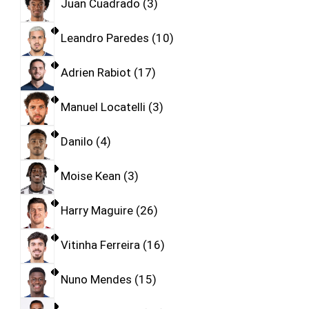
Juan Cuadrado
3
Leandro Paredes
10
Adrien Rabiot
17
Manuel Locatelli
3
Danilo
4
Moise Kean
3
Harry Maguire
26
Vitinha Ferreira
16
Nuno Mendes
15