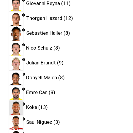
Giovanni Reyna
11
Thorgan Hazard
12
Sebastien Haller
8
Nico Schulz
8
Julian Brandt
9
Donyell Malen
8
Emre Can
8
Koke
13
Saul Niguez
3