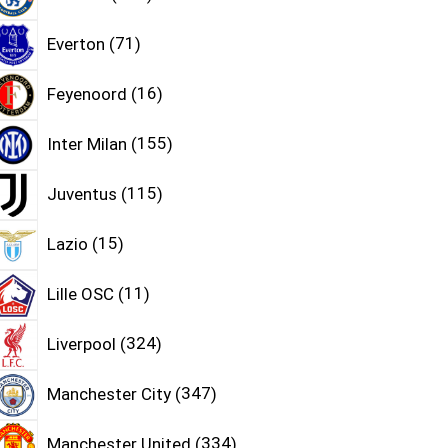
Everton
71
Feyenoord
16
Inter Milan
155
Juventus
115
Lazio
15
Lille OSC
11
Liverpool
324
Manchester City
347
Manchester United
334