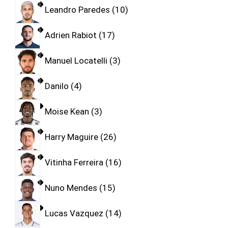
Leandro Paredes
10
Adrien Rabiot
17
Manuel Locatelli
3
Danilo
4
Moise Kean
3
Harry Maguire
26
Vitinha Ferreira
16
Nuno Mendes
15
Lucas Vazquez
14