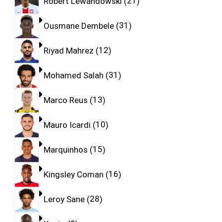
Robert Lewandowski
21
Ousmane Dembele
31
Riyad Mahrez
12
Mohamed Salah
31
Marco Reus
13
Mauro Icardi
10
Marquinhos
15
Kingsley Coman
16
Leroy Sane
28