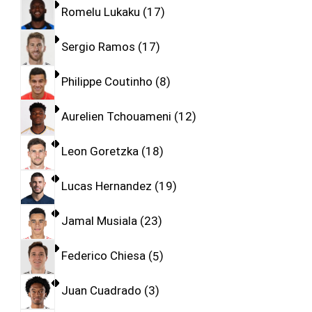
Romelu Lukaku
17
Sergio Ramos
17
Philippe Coutinho
8
Aurelien Tchouameni
12
Leon Goretzka
18
Lucas Hernandez
19
Jamal Musiala
23
Federico Chiesa
5
Juan Cuadrado
3