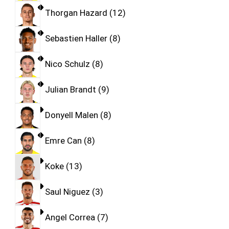
Thorgan Hazard
12
Sebastien Haller
8
Nico Schulz
8
Julian Brandt
9
Donyell Malen
8
Emre Can
8
Koke
13
Saul Niguez
3
Angel Correa
7