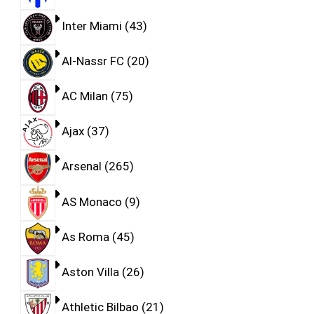
Inter Miami
43
Al-Nassr FC
20
AC Milan
75
Ajax
37
Arsenal
265
AS Monaco
9
As Roma
45
Aston Villa
26
Athletic Bilbao
21