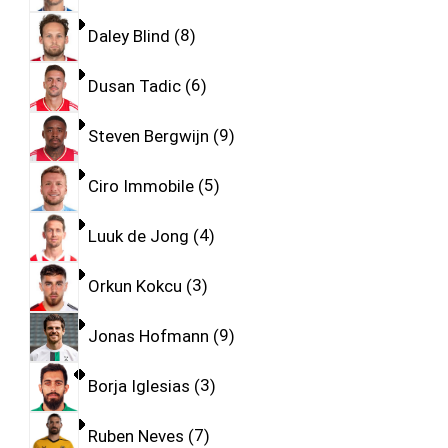
Daley Blind
8
Dusan Tadic
6
Steven Bergwijn
9
Ciro Immobile
5
Luuk de Jong
4
Orkun Kokcu
3
Jonas Hofmann
9
Borja Iglesias
3
Ruben Neves
7