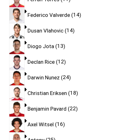
Federico Valverde
14
Dusan Vlahovic
14
Diogo Jota
13
Declan Rice
12
Darwin Nunez
24
Christian Eriksen
18
Benjamin Pavard
22
Axel Witsel
16
Antony
25