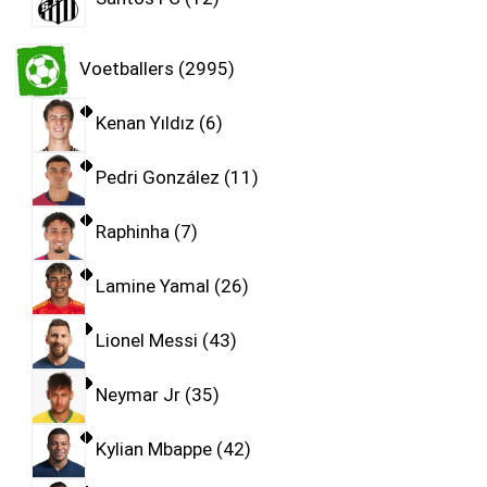
Voetballers
2995
Kenan Yıldız
6
Pedri González
11
Raphinha
7
Lamine Yamal
26
Lionel Messi
43
Neymar Jr
35
Kylian Mbappe
42