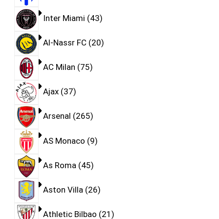
Inter Miami
43
Al-Nassr FC
20
AC Milan
75
Ajax
37
Arsenal
265
AS Monaco
9
As Roma
45
Aston Villa
26
Athletic Bilbao
21