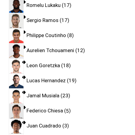
Romelu Lukaku
17
Sergio Ramos
17
Philippe Coutinho
8
Aurelien Tchouameni
12
Leon Goretzka
18
Lucas Hernandez
19
Jamal Musiala
23
Federico Chiesa
5
Juan Cuadrado
3