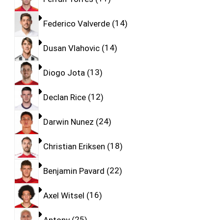
Federico Valverde
14
Dusan Vlahovic
14
Diogo Jota
13
Declan Rice
12
Darwin Nunez
24
Christian Eriksen
18
Benjamin Pavard
22
Axel Witsel
16
Antony
25