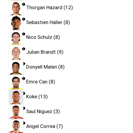
Thorgan Hazard
12
Sebastien Haller
8
Nico Schulz
8
Julian Brandt
9
Donyell Malen
8
Emre Can
8
Koke
13
Saul Niguez
3
Angel Correa
7