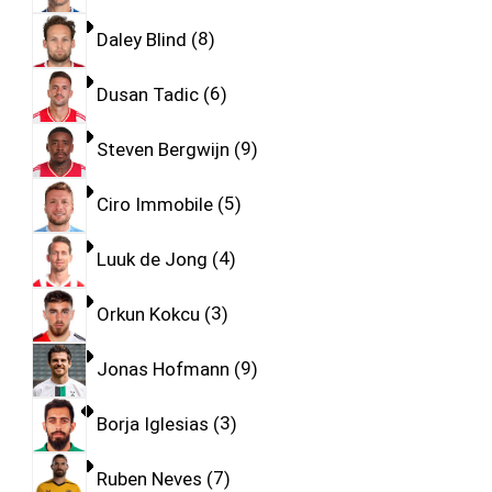
Daley Blind
8
Dusan Tadic
6
Steven Bergwijn
9
Ciro Immobile
5
Luuk de Jong
4
Orkun Kokcu
3
Jonas Hofmann
9
Borja Iglesias
3
Ruben Neves
7