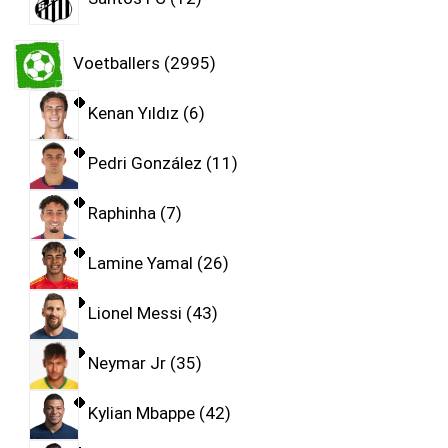
Voetballers
2995
Kenan Yıldız
6
Pedri González
11
Raphinha
7
Lamine Yamal
26
Lionel Messi
43
Neymar Jr
35
Kylian Mbappe
42