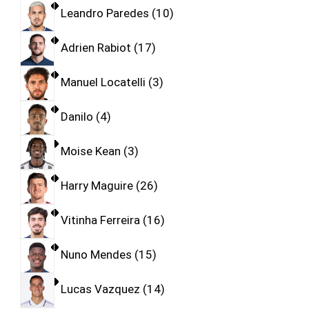
Leandro Paredes
10
Adrien Rabiot
17
Manuel Locatelli
3
Danilo
4
Moise Kean
3
Harry Maguire
26
Vitinha Ferreira
16
Nuno Mendes
15
Lucas Vazquez
14