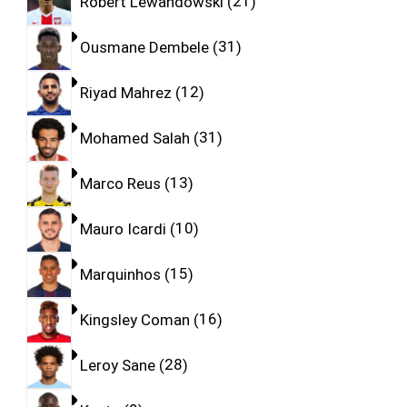
Robert Lewandowski
21
Ousmane Dembele
31
Riyad Mahrez
12
Mohamed Salah
31
Marco Reus
13
Mauro Icardi
10
Marquinhos
15
Kingsley Coman
16
Leroy Sane
28