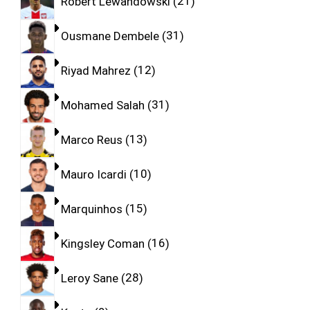
Robert Lewandowski
21
Ousmane Dembele
31
Riyad Mahrez
12
Mohamed Salah
31
Marco Reus
13
Mauro Icardi
10
Marquinhos
15
Kingsley Coman
16
Leroy Sane
28