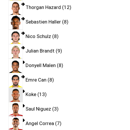
Thorgan Hazard
12
Sebastien Haller
8
Nico Schulz
8
Julian Brandt
9
Donyell Malen
8
Emre Can
8
Koke
13
Saul Niguez
3
Angel Correa
7