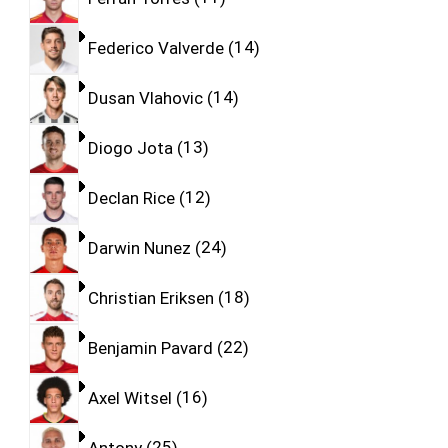
Federico Valverde
14
Dusan Vlahovic
14
Diogo Jota
13
Declan Rice
12
Darwin Nunez
24
Christian Eriksen
18
Benjamin Pavard
22
Axel Witsel
16
Antony
25