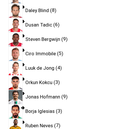
Daley Blind
8
Dusan Tadic
6
Steven Bergwijn
9
Ciro Immobile
5
Luuk de Jong
4
Orkun Kokcu
3
Jonas Hofmann
9
Borja Iglesias
3
Ruben Neves
7