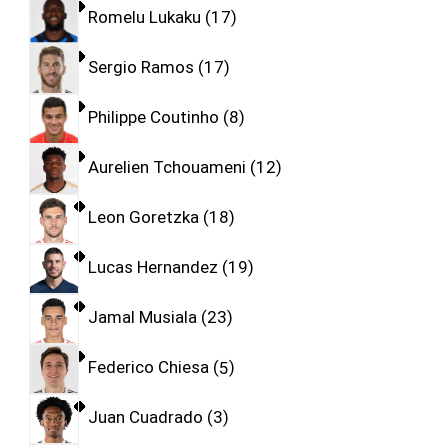
Romelu Lukaku
17
Sergio Ramos
17
Philippe Coutinho
8
Aurelien Tchouameni
12
Leon Goretzka
18
Lucas Hernandez
19
Jamal Musiala
23
Federico Chiesa
5
Juan Cuadrado
3