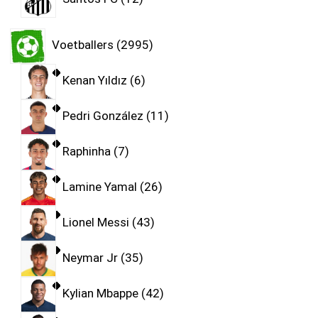
Voetballers
2995
Kenan Yıldız
6
Pedri González
11
Raphinha
7
Lamine Yamal
26
Lionel Messi
43
Neymar Jr
35
Kylian Mbappe
42