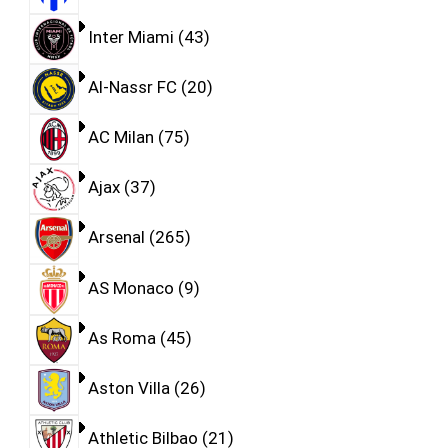
Inter Miami
43
Al-Nassr FC
20
AC Milan
75
Ajax
37
Arsenal
265
AS Monaco
9
As Roma
45
Aston Villa
26
Athletic Bilbao
21