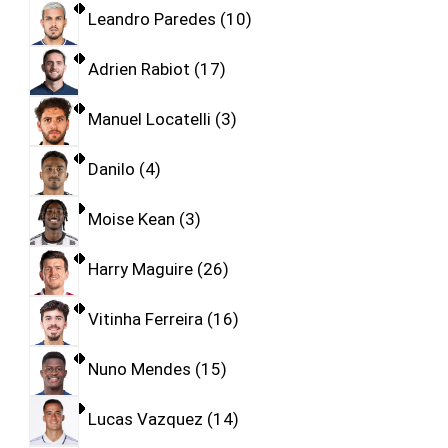
Leandro Paredes
10
Adrien Rabiot
17
Manuel Locatelli
3
Danilo
4
Moise Kean
3
Harry Maguire
26
Vitinha Ferreira
16
Nuno Mendes
15
Lucas Vazquez
14