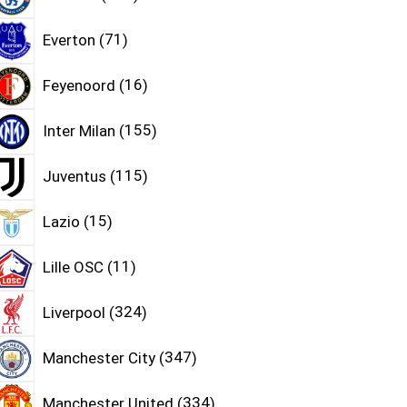
Everton
71
Feyenoord
16
Inter Milan
155
Juventus
115
Lazio
15
Lille OSC
11
Liverpool
324
Manchester City
347
Manchester United
334