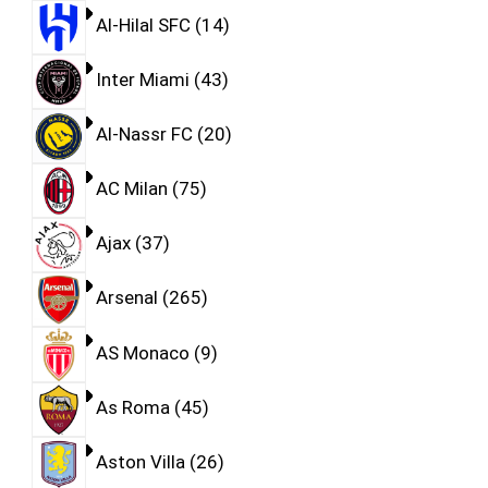
Al-Hilal SFC
14
Inter Miami
43
Al-Nassr FC
20
AC Milan
75
Ajax
37
Arsenal
265
AS Monaco
9
As Roma
45
Aston Villa
26