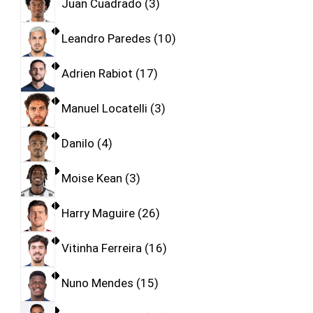
Juan Cuadrado
3
Leandro Paredes
10
Adrien Rabiot
17
Manuel Locatelli
3
Danilo
4
Moise Kean
3
Harry Maguire
26
Vitinha Ferreira
16
Nuno Mendes
15