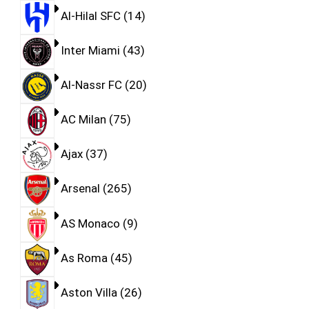
Al-Hilal SFC
14
Inter Miami
43
Al-Nassr FC
20
AC Milan
75
Ajax
37
Arsenal
265
AS Monaco
9
As Roma
45
Aston Villa
26