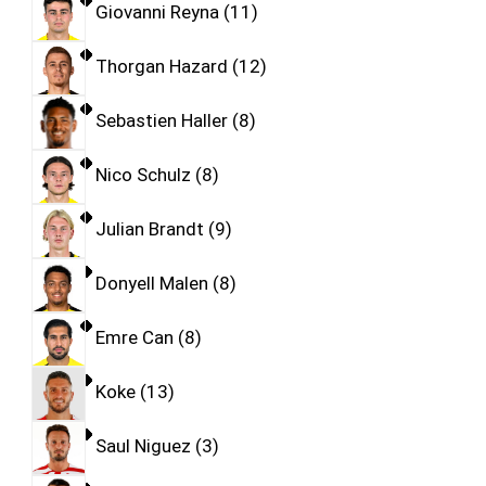
Giovanni Reyna
11
Thorgan Hazard
12
Sebastien Haller
8
Nico Schulz
8
Julian Brandt
9
Donyell Malen
8
Emre Can
8
Koke
13
Saul Niguez
3