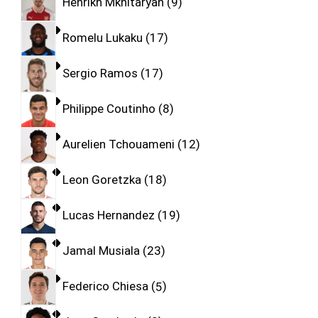
Henrikh Mkhitaryan
9
Romelu Lukaku
17
Sergio Ramos
17
Philippe Coutinho
8
Aurelien Tchouameni
12
Leon Goretzka
18
Lucas Hernandez
19
Jamal Musiala
23
Federico Chiesa
5