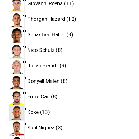
Giovanni Reyna
11
Thorgan Hazard
12
Sebastien Haller
8
Nico Schulz
8
Julian Brandt
9
Donyell Malen
8
Emre Can
8
Koke
13
Saul Niguez
3