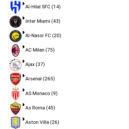
Al-Hilal SFC
14
Inter Miami
43
Al-Nassr FC
20
AC Milan
75
Ajax
37
Arsenal
265
AS Monaco
9
As Roma
45
Aston Villa
26