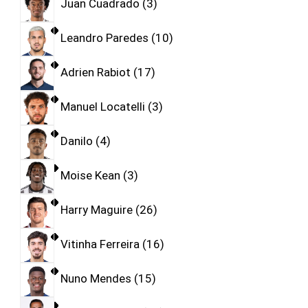
Juan Cuadrado
3
Leandro Paredes
10
Adrien Rabiot
17
Manuel Locatelli
3
Danilo
4
Moise Kean
3
Harry Maguire
26
Vitinha Ferreira
16
Nuno Mendes
15