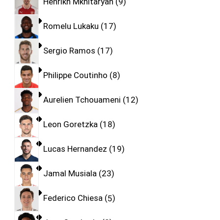
Henrikh Mkhitaryan
9
Romelu Lukaku
17
Sergio Ramos
17
Philippe Coutinho
8
Aurelien Tchouameni
12
Leon Goretzka
18
Lucas Hernandez
19
Jamal Musiala
23
Federico Chiesa
5