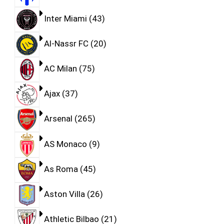
Inter Miami
43
Al-Nassr FC
20
AC Milan
75
Ajax
37
Arsenal
265
AS Monaco
9
As Roma
45
Aston Villa
26
Athletic Bilbao
21