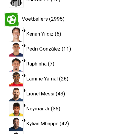
Voetballers
2995
Kenan Yıldız
6
Pedri González
11
Raphinha
7
Lamine Yamal
26
Lionel Messi
43
Neymar Jr
35
Kylian Mbappe
42