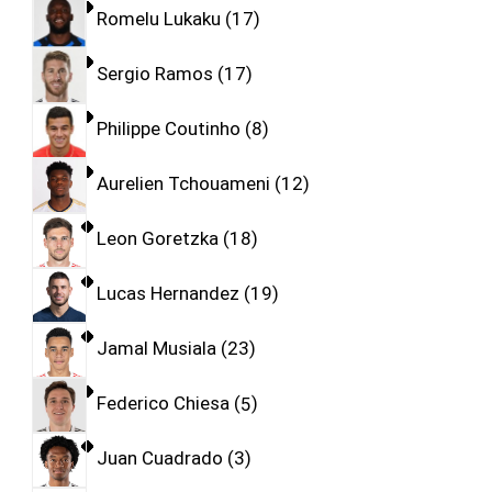
Romelu Lukaku
17
Sergio Ramos
17
Philippe Coutinho
8
Aurelien Tchouameni
12
Leon Goretzka
18
Lucas Hernandez
19
Jamal Musiala
23
Federico Chiesa
5
Juan Cuadrado
3