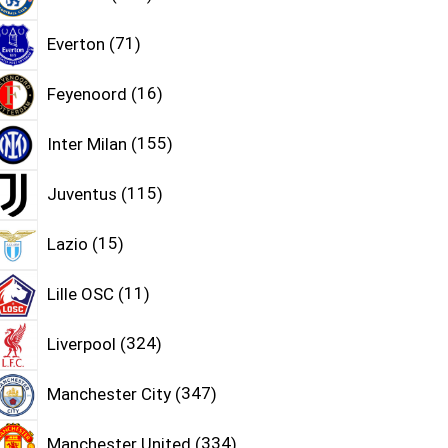
Everton
71
Feyenoord
16
Inter Milan
155
Juventus
115
Lazio
15
Lille OSC
11
Liverpool
324
Manchester City
347
Manchester United
334