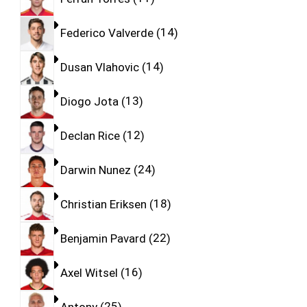
Federico Valverde
14
Dusan Vlahovic
14
Diogo Jota
13
Declan Rice
12
Darwin Nunez
24
Christian Eriksen
18
Benjamin Pavard
22
Axel Witsel
16
Antony
25