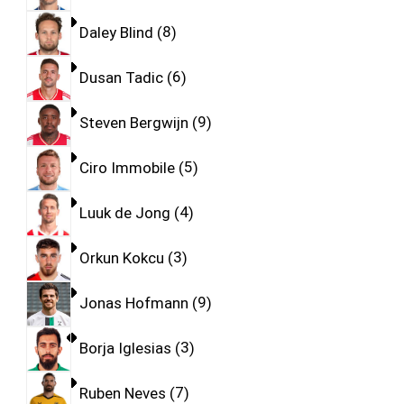
Daley Blind
8
Dusan Tadic
6
Steven Bergwijn
9
Ciro Immobile
5
Luuk de Jong
4
Orkun Kokcu
3
Jonas Hofmann
9
Borja Iglesias
3
Ruben Neves
7