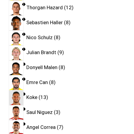
Thorgan Hazard
12
Sebastien Haller
8
Nico Schulz
8
Julian Brandt
9
Donyell Malen
8
Emre Can
8
Koke
13
Saul Niguez
3
Angel Correa
7