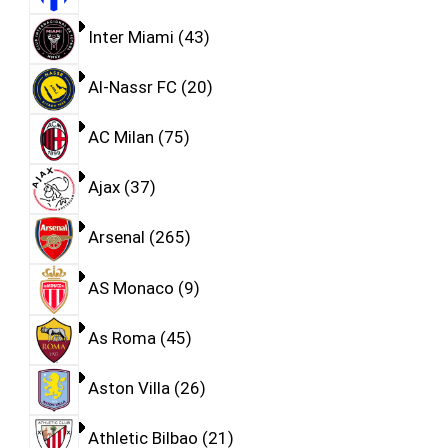
Inter Miami
43
Al-Nassr FC
20
AC Milan
75
Ajax
37
Arsenal
265
AS Monaco
9
As Roma
45
Aston Villa
26
Athletic Bilbao
21