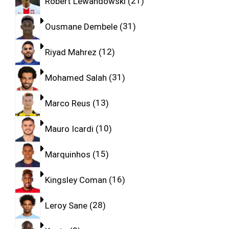
Robert Lewandowski
21
Ousmane Dembele
31
Riyad Mahrez
12
Mohamed Salah
31
Marco Reus
13
Mauro Icardi
10
Marquinhos
15
Kingsley Coman
16
Leroy Sane
28