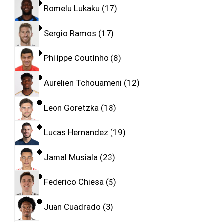
Romelu Lukaku
17
Sergio Ramos
17
Philippe Coutinho
8
Aurelien Tchouameni
12
Leon Goretzka
18
Lucas Hernandez
19
Jamal Musiala
23
Federico Chiesa
5
Juan Cuadrado
3