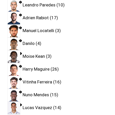
Leandro Paredes
10
Adrien Rabiot
17
Manuel Locatelli
3
Danilo
4
Moise Kean
3
Harry Maguire
26
Vitinha Ferreira
16
Nuno Mendes
15
Lucas Vazquez
14