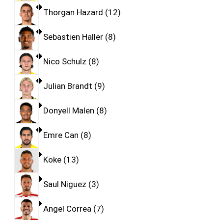
Thorgan Hazard
12
Sebastien Haller
8
Nico Schulz
8
Julian Brandt
9
Donyell Malen
8
Emre Can
8
Koke
13
Saul Niguez
3
Angel Correa
7