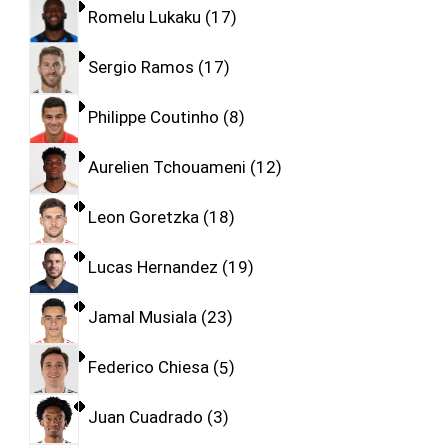
Romelu Lukaku
17
Sergio Ramos
17
Philippe Coutinho
8
Aurelien Tchouameni
12
Leon Goretzka
18
Lucas Hernandez
19
Jamal Musiala
23
Federico Chiesa
5
Juan Cuadrado
3