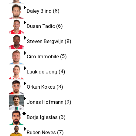
Daley Blind
8
Dusan Tadic
6
Steven Bergwijn
9
Ciro Immobile
5
Luuk de Jong
4
Orkun Kokcu
3
Jonas Hofmann
9
Borja Iglesias
3
Ruben Neves
7