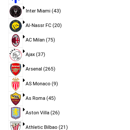
Inter Miami
43
Al-Nassr FC
20
AC Milan
75
Ajax
37
Arsenal
265
AS Monaco
9
As Roma
45
Aston Villa
26
Athletic Bilbao
21