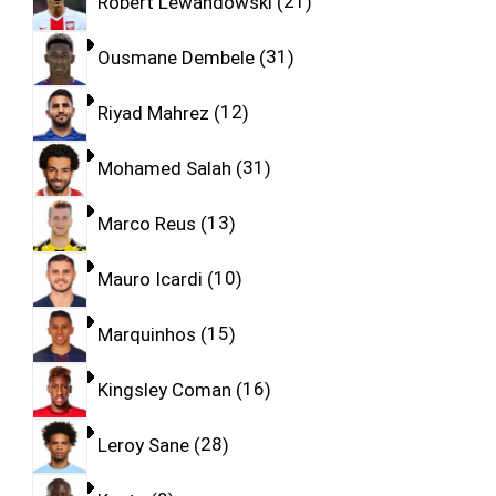
Robert Lewandowski
21
Ousmane Dembele
31
Riyad Mahrez
12
Mohamed Salah
31
Marco Reus
13
Mauro Icardi
10
Marquinhos
15
Kingsley Coman
16
Leroy Sane
28