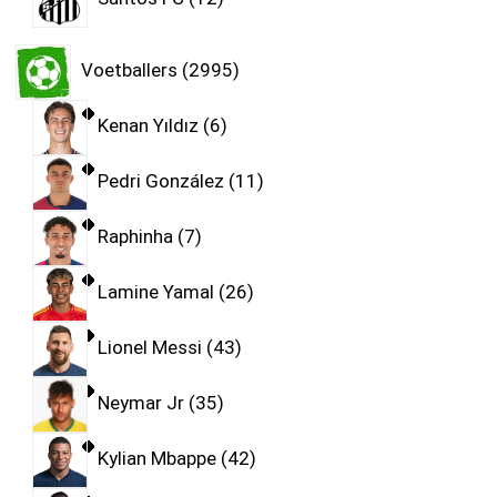
Voetballers
2995
Kenan Yıldız
6
Pedri González
11
Raphinha
7
Lamine Yamal
26
Lionel Messi
43
Neymar Jr
35
Kylian Mbappe
42