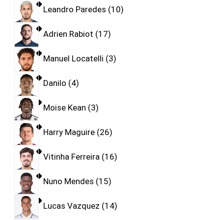
Leandro Paredes
10
Adrien Rabiot
17
Manuel Locatelli
3
Danilo
4
Moise Kean
3
Harry Maguire
26
Vitinha Ferreira
16
Nuno Mendes
15
Lucas Vazquez
14