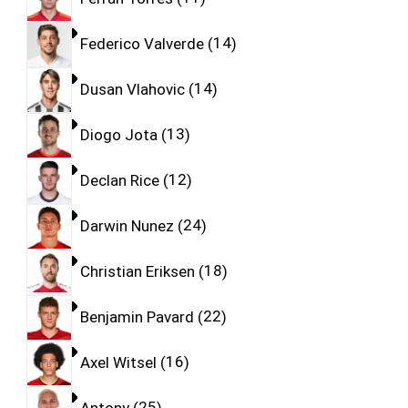
Federico Valverde
14
Dusan Vlahovic
14
Diogo Jota
13
Declan Rice
12
Darwin Nunez
24
Christian Eriksen
18
Benjamin Pavard
22
Axel Witsel
16
Antony
25