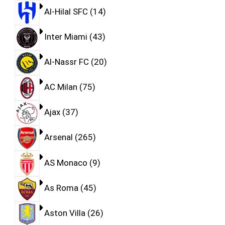
Al-Hilal SFC
14
Inter Miami
43
Al-Nassr FC
20
AC Milan
75
Ajax
37
Arsenal
265
AS Monaco
9
As Roma
45
Aston Villa
26