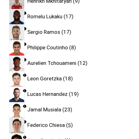
Henrikh Mkhitaryan
9
Romelu Lukaku
17
Sergio Ramos
17
Philippe Coutinho
8
Aurelien Tchouameni
12
Leon Goretzka
18
Lucas Hernandez
19
Jamal Musiala
23
Federico Chiesa
5