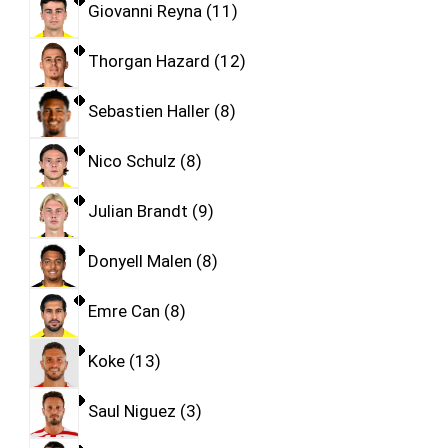
Giovanni Reyna
11
Thorgan Hazard
12
Sebastien Haller
8
Nico Schulz
8
Julian Brandt
9
Donyell Malen
8
Emre Can
8
Koke
13
Saul Niguez
3