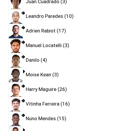
Juan Cuadrado
3
Leandro Paredes
10
Adrien Rabiot
17
Manuel Locatelli
3
Danilo
4
Moise Kean
3
Harry Maguire
26
Vitinha Ferreira
16
Nuno Mendes
15