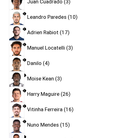
Juan Cuadrado
3
Leandro Paredes
10
Adrien Rabiot
17
Manuel Locatelli
3
Danilo
4
Moise Kean
3
Harry Maguire
26
Vitinha Ferreira
16
Nuno Mendes
15