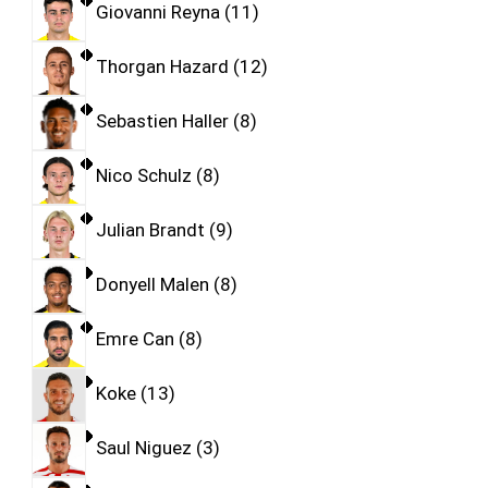
Giovanni Reyna
11
Thorgan Hazard
12
Sebastien Haller
8
Nico Schulz
8
Julian Brandt
9
Donyell Malen
8
Emre Can
8
Koke
13
Saul Niguez
3