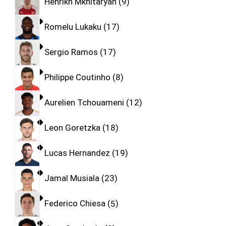
Henrikh Mkhitaryan
9
Romelu Lukaku
17
Sergio Ramos
17
Philippe Coutinho
8
Aurelien Tchouameni
12
Leon Goretzka
18
Lucas Hernandez
19
Jamal Musiala
23
Federico Chiesa
5