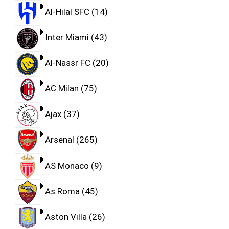
Al-Hilal SFC
14
Inter Miami
43
Al-Nassr FC
20
AC Milan
75
Ajax
37
Arsenal
265
AS Monaco
9
As Roma
45
Aston Villa
26