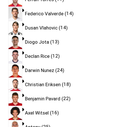
Federico Valverde
14
Dusan Vlahovic
14
Diogo Jota
13
Declan Rice
12
Darwin Nunez
24
Christian Eriksen
18
Benjamin Pavard
22
Axel Witsel
16
Antony
25