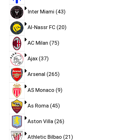
Inter Miami
43
Al-Nassr FC
20
AC Milan
75
Ajax
37
Arsenal
265
AS Monaco
9
As Roma
45
Aston Villa
26
Athletic Bilbao
21