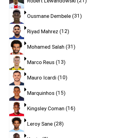
Robert Lewandowski
21
Ousmane Dembele
31
Riyad Mahrez
12
Mohamed Salah
31
Marco Reus
13
Mauro Icardi
10
Marquinhos
15
Kingsley Coman
16
Leroy Sane
28