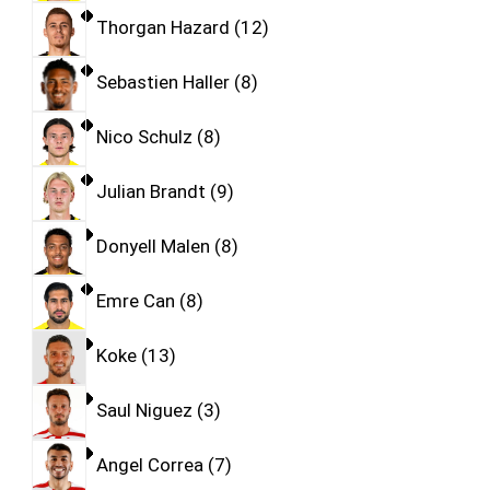
Thorgan Hazard
12
Sebastien Haller
8
Nico Schulz
8
Julian Brandt
9
Donyell Malen
8
Emre Can
8
Koke
13
Saul Niguez
3
Angel Correa
7