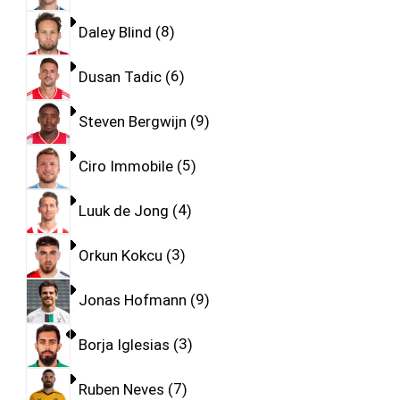
Daley Blind
8
Dusan Tadic
6
Steven Bergwijn
9
Ciro Immobile
5
Luuk de Jong
4
Orkun Kokcu
3
Jonas Hofmann
9
Borja Iglesias
3
Ruben Neves
7