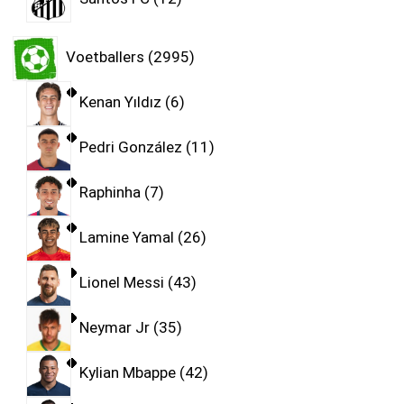
Voetballers
2995
Kenan Yıldız
6
Pedri González
11
Raphinha
7
Lamine Yamal
26
Lionel Messi
43
Neymar Jr
35
Kylian Mbappe
42