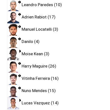
Leandro Paredes
10
Adrien Rabiot
17
Manuel Locatelli
3
Danilo
4
Moise Kean
3
Harry Maguire
26
Vitinha Ferreira
16
Nuno Mendes
15
Lucas Vazquez
14