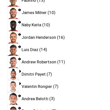
Fabinho
13
James Milner
10
Naby Keita
10
Jordan Henderson
16
Luis Diaz
14
Andrew Robertson
11
Dimitri Payet
7
Valentin Rongier
7
Andrea Belotti
3