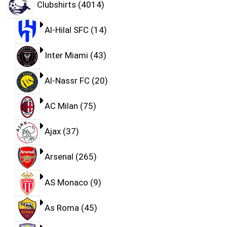
Clubshirts
4014
Al-Hilal SFC
14
Inter Miami
43
Al-Nassr FC
20
AC Milan
75
Ajax
37
Arsenal
265
AS Monaco
9
As Roma
45