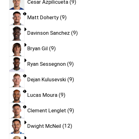
Cesar Azpilicueta
9
Matt Doherty
9
Davinson Sanchez
9
Bryan Gil
9
Ryan Sessegnon
9
Dejan Kulusevski
9
Lucas Moura
9
Clement Lenglet
9
Dwight McNeil
12