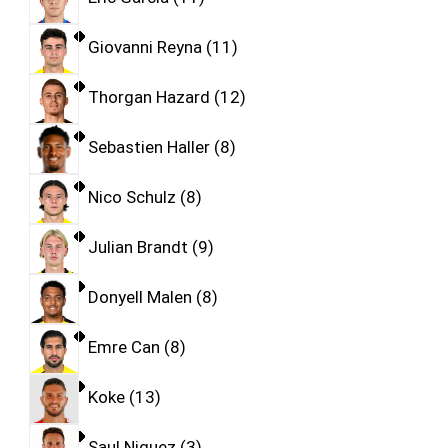
Giovanni Reyna
11
Thorgan Hazard
12
Sebastien Haller
8
Nico Schulz
8
Julian Brandt
9
Donyell Malen
8
Emre Can
8
Koke
13
Saul Niguez
3