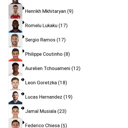
Henrikh Mkhitaryan
9
Romelu Lukaku
17
Sergio Ramos
17
Philippe Coutinho
8
Aurelien Tchouameni
12
Leon Goretzka
18
Lucas Hernandez
19
Jamal Musiala
23
Federico Chiesa
5