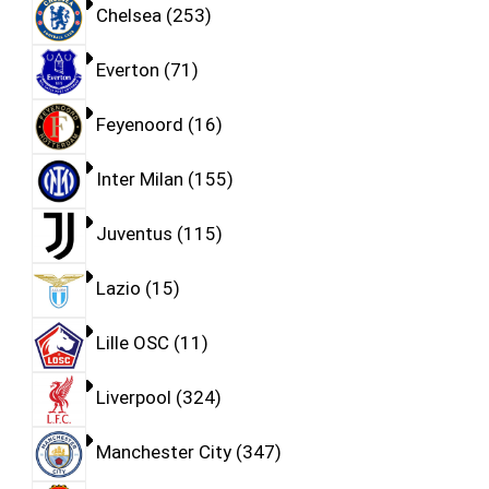
Chelsea
253
Everton
71
Feyenoord
16
Inter Milan
155
Juventus
115
Lazio
15
Lille OSC
11
Liverpool
324
Manchester City
347