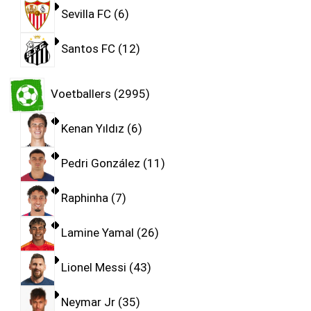
Sevilla FC
6
Santos FC
12
Voetballers
2995
Kenan Yıldız
6
Pedri González
11
Raphinha
7
Lamine Yamal
26
Lionel Messi
43
Neymar Jr
35