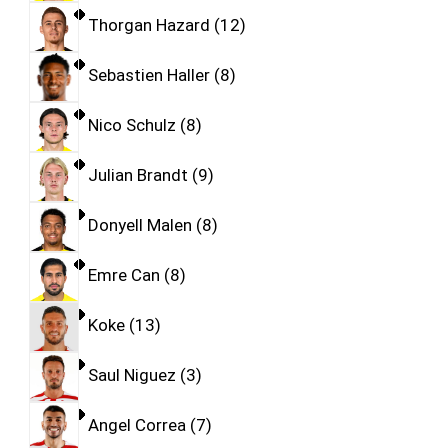
Thorgan Hazard
12
Sebastien Haller
8
Nico Schulz
8
Julian Brandt
9
Donyell Malen
8
Emre Can
8
Koke
13
Saul Niguez
3
Angel Correa
7