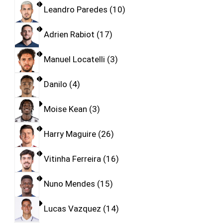
Leandro Paredes
10
Adrien Rabiot
17
Manuel Locatelli
3
Danilo
4
Moise Kean
3
Harry Maguire
26
Vitinha Ferreira
16
Nuno Mendes
15
Lucas Vazquez
14