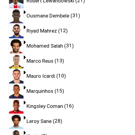
Robert Lewandowski
21
Ousmane Dembele
31
Riyad Mahrez
12
Mohamed Salah
31
Marco Reus
13
Mauro Icardi
10
Marquinhos
15
Kingsley Coman
16
Leroy Sane
28