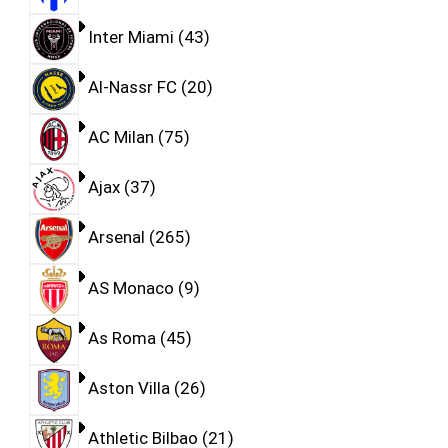
Inter Miami
43
Al-Nassr FC
20
AC Milan
75
Ajax
37
Arsenal
265
AS Monaco
9
As Roma
45
Aston Villa
26
Athletic Bilbao
21