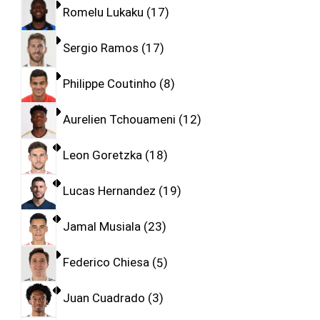
Romelu Lukaku
17
Sergio Ramos
17
Philippe Coutinho
8
Aurelien Tchouameni
12
Leon Goretzka
18
Lucas Hernandez
19
Jamal Musiala
23
Federico Chiesa
5
Juan Cuadrado
3