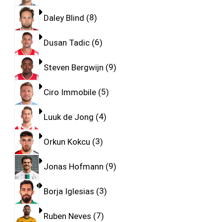
Daley Blind
8
Dusan Tadic
6
Steven Bergwijn
9
Ciro Immobile
5
Luuk de Jong
4
Orkun Kokcu
3
Jonas Hofmann
9
Borja Iglesias
3
Ruben Neves
7