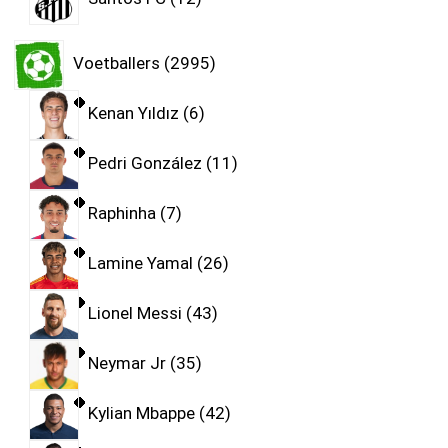
Voetballers
2995
Kenan Yıldız
6
Pedri González
11
Raphinha
7
Lamine Yamal
26
Lionel Messi
43
Neymar Jr
35
Kylian Mbappe
42