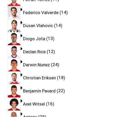
Federico Valverde
14
Dusan Vlahovic
14
Diogo Jota
13
Declan Rice
12
Darwin Nunez
24
Christian Eriksen
18
Benjamin Pavard
22
Axel Witsel
16
Antony
25