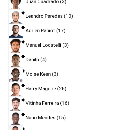
Juan Cuadrado
3
Leandro Paredes
10
Adrien Rabiot
17
Manuel Locatelli
3
Danilo
4
Moise Kean
3
Harry Maguire
26
Vitinha Ferreira
16
Nuno Mendes
15