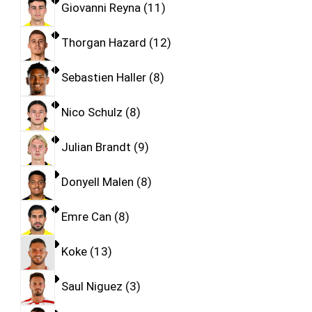
Giovanni Reyna
11
Thorgan Hazard
12
Sebastien Haller
8
Nico Schulz
8
Julian Brandt
9
Donyell Malen
8
Emre Can
8
Koke
13
Saul Niguez
3