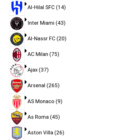
Al-Hilal SFC
14
Inter Miami
43
Al-Nassr FC
20
AC Milan
75
Ajax
37
Arsenal
265
AS Monaco
9
As Roma
45
Aston Villa
26