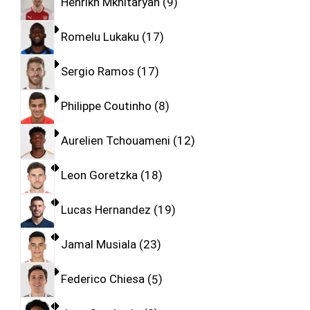
Henrikh Mkhitaryan
9
Romelu Lukaku
17
Sergio Ramos
17
Philippe Coutinho
8
Aurelien Tchouameni
12
Leon Goretzka
18
Lucas Hernandez
19
Jamal Musiala
23
Federico Chiesa
5